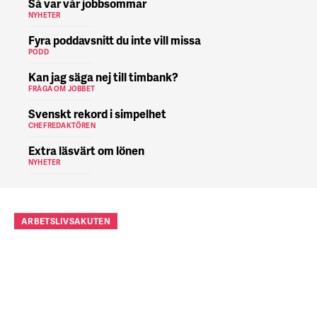
Så var vår jobbsommar
NYHETER
Fyra poddavsnitt du inte vill missa
PODD
Kan jag säga nej till timbank?
FRÅGA OM JOBBET
Svenskt rekord i simpelhet
CHEFREDAKTÖREN
Extra läsvärt om lönen
NYHETER
ARBETSLIVSAKUTEN