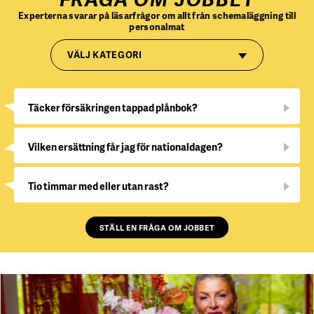
Experterna svarar på läsarfrågor om allt från schemaläggning till
personalmat
VÄLJ KATEGORI
Täcker försäkringen tappad plånbok?
Vilken ersättning får jag för nationaldagen?
Tio timmar med eller utan rast?
STÄLL EN FRÅGA OM JOBBET