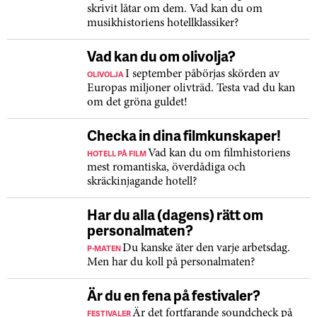
skrivit låtar om dem. Vad kan du om
musikhistoriens hotellklassiker?
Vad kan du om olivolja?
OLIVOLJA
I september påbörjas skörden av
Europas miljoner olivträd. Testa vad du kan
om det gröna guldet!
Checka in dina filmkunskaper!
HOTELL PÅ FILM
Vad kan du om filmhistoriens
mest romantiska, överdådiga och
skräckinjagande hotell?
Har du alla (dagens) rätt om
personalmaten?
P-MATEN
Du kanske äter den varje arbetsdag.
Men har du koll på personalmaten?
Är du en fena på festivaler?
FESTIVALER
Är det fortfarande soundcheck på