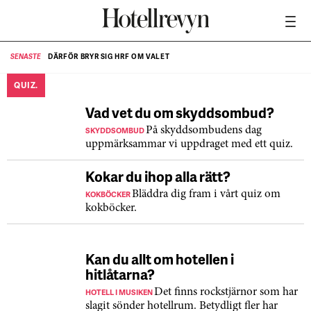
DÄRFÖR BRYR SIG HRF OM VALET
SENASTE
SE
QUIZ.
Vad vet du om skyddsombud?
SKYDDSOMBUD
På skyddsombudens dag
uppmärksammar vi uppdraget med ett quiz.
Kokar du ihop alla rätt?
KOKBÖCKER
Bläddra dig fram i vårt quiz om
kokböcker.
Kan du allt om hotellen i
hitlåtarna?
HOTELL I MUSIKEN
Det finns rockstjärnor som har
slagit sönder hotellrum. Betydligt fler har