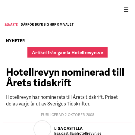
DÄRFÖR BRYR SIG HRF OM VALET
SENASTE
SE
NYHETER
Artikel från gamla Hotellrevyn.se
Hotellrevyn nominerad till
Årets tidskrift
Hotellrevyn har nominerats till Årets tidskrift. Priset
delas varje år ut av Sveriges Tidskrifter.
PUBLICERAD 2 OKTOBER 2008
LISA CASTILLA
lisa.castilla@hotellrevyn.se