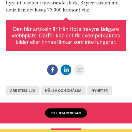
hyra ut lokalen i nuvarande skick. Bryter värden mot
detta kan det kosta 75 000 kronor i vite.
Den här artikeln är från Hotellrevyns tidigare
webbplats. Därför kan det till exempel saknas
bilder eller finnas länkar som inte fungerar.
ARBETSMILJÖ
HÄLSA OCH OHÄLSA
NYHETER
TILL STARTSIDAN