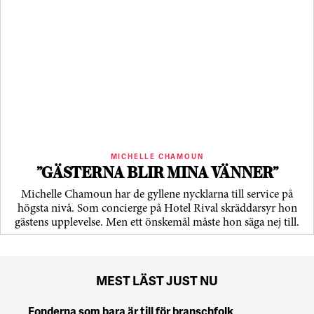
MICHELLE CHAMOUN
”GÄSTERNA BLIR MINA VÄNNER”
Michelle Chamoun har de gyllene nycklarna till service på
högsta nivå. Som concierge på Hotel Rival skräddarsyr hon
gästens upp­levelse. Men ett önskemål måste hon säga nej till.
MEST LÄST JUST NU
Fonderna som bara är till för branschfolk