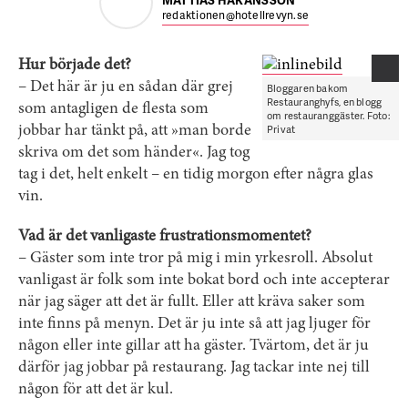
MATTIAS HÅKANSSON
redaktionen@hotellrevyn.se
Hur började det?
– Det här är ju en sådan där grej
Bloggaren bakom
Restauranghyfs, en blogg
som antagligen de flesta som
om restauranggäster. Foto:
Privat
jobbar har tänkt på, att »man borde
skriva om det som händer«. Jag tog
tag i det, helt enkelt – en tidig morgon efter några glas
vin.
Vad är det vanligaste frustrationsmomentet?
– Gäster som inte tror på mig i min yrkesroll. Absolut
vanligast är folk som inte bokat bord och inte accepterar
när jag säger att det är fullt. Eller att kräva saker som
inte finns på menyn. Det är ju inte så att jag ljuger för
någon eller inte gillar att ha gäster. Tvärtom, det är ju
därför jag jobbar på restaurang. Jag tackar inte nej till
någon för att det är kul.