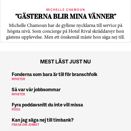
MICHELLE CHAMOUN
”GÄSTERNA BLIR MINA VÄNNER”
Michelle Chamoun har de gyllene nycklarna till service på
högsta nivå. Som concierge på Hotel Rival skräddarsyr hon
gästens upp­levelse. Men ett önskemål måste hon säga nej till.
MEST LÄST JUST NU
Fonderna som bara är till för branschfolk
NYHETER
Så var vår jobbsommar
NYHETER
Fyra poddavsnitt du inte vill missa
PODD
Kan jag säga nej till timbank?
FRÅGA OM JOBBET