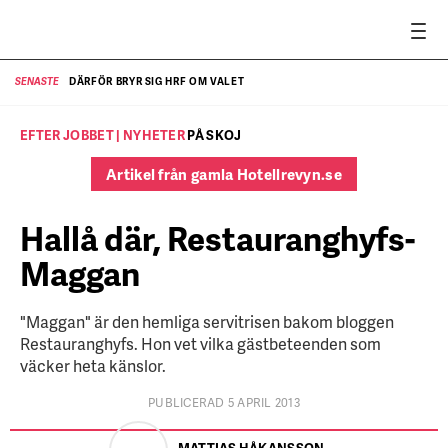
DÄRFÖR BRYR SIG HRF OM VALET
SENASTE
SE
EFTER JOBBET | NYHETER
PÅ SKOJ
Artikel från gamla Hotellrevyn.se
Hallå där, Restauranghyfs-
Maggan
"Maggan" är den hemliga servitrisen bakom bloggen
Restauranghyfs. Hon vet vilka gästbeteenden som
väcker heta känslor.
PUBLICERAD 5 APRIL 2013