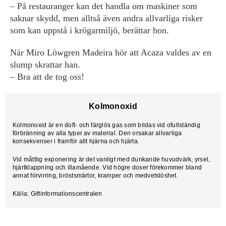
– På restauranger kan det handla om maskiner som
saknar skydd, men alltså även andra allvarliga risker
som kan uppstå i krögarmiljö, berättar hon.
När Miro Löwgren Madeira hör att Acaza valdes av en
slump skrattar han.
– Bra att de tog oss!
Kolmonoxid
Kolmonoxid är en doft- och färglös gas som bildas vid ofullständig
förbränning av alla typer av material. Den orsakar allvarliga
konsekvenser i framför allt hjärna och hjärta.
Vid måttlig exponering är det vanligt med dunkande huvudvärk, yrsel,
hjärtklappning och illamående. Vid högre doser förekommer bland
annat förvirring, bröstsmärtor, kramper och medvetslöshet.
Källa: Giftinformationscentralen