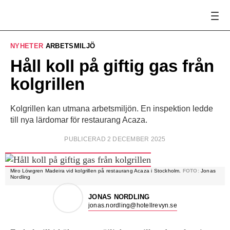
NYHETER
ARBETSMILJÖ
Håll koll på giftig gas från
kolgrillen
Kolgrillen kan utmana arbetsmiljön. En inspektion ledde
till nya lärdomar för restaurang Acaza.
PUBLICERAD 2 DECEMBER 2025
Miro Löwgren Madeira vid kolgrillen på restaurang Acaza i Stockholm.
FOTO:
Jonas
Nordling
JONAS NORDLING
jonas.nordling@hotellrevyn.se