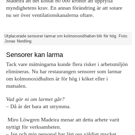
Madeira att det kostat 80 000 kronor att uppfylla
myndighetens krav. En annan förändring är att sotare
nu ser över ventilationskanalerna oftare.
Utplacerade sensorer larmar om kolmonoxidhalten blir för hög. Foto:
Jonas Nordling
Sensorer kan larma
Tack vare mätningarna kunde flera risker i arbetsmiljön
elimineras. Nu har restaurangen sensorer som larmar
om kolmonoxidhalten är för hög i köket eller i
matsalen.
Vad gör ni om larmet går?
– Då är det bara att utrymma.
Miro Löwgren Madeira menar att detta arbete varit
nyttigt för verksamheten.
– Jag och min personal har lärt oss väldigt mycket.