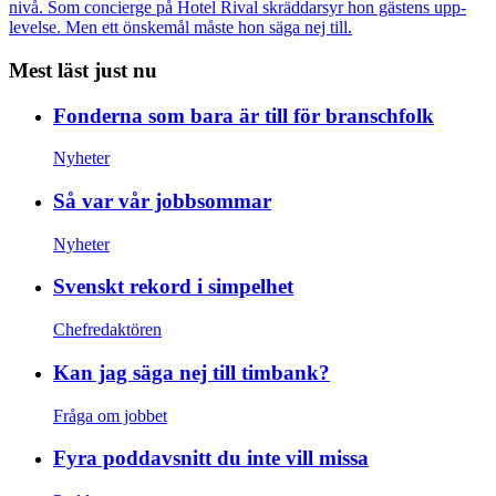
nivå. Som concierge på Hotel Rival skräddarsyr hon gästens upp­
levelse. Men ett önskemål måste hon säga nej till.
Mest läst just nu
Fonderna som bara är till för branschfolk
Nyheter
Så var vår jobbsommar
Nyheter
Svenskt rekord i simpelhet
Chefredaktören
Kan jag säga nej till timbank?
Fråga om jobbet
Fyra poddavsnitt du inte vill missa