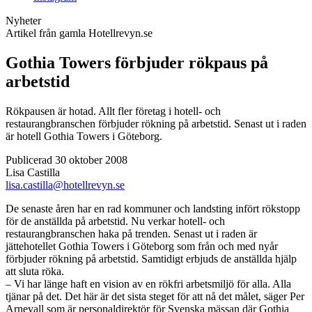
Nyheter
Artikel från gamla Hotellrevyn.se
Gothia Towers förbjuder rökpaus på
arbetstid
Rökpausen är hotad. Allt fler företag i hotell- och
restaurangbranschen förbjuder rökning på arbetstid. Senast ut i raden
är hotell Gothia Towers i Göteborg.
Publicerad 30 oktober 2008
Lisa Castilla
lisa.castilla@hotellrevyn.se
De senaste åren har en rad kommuner och landsting infört rökstopp
för de anställda på arbetstid. Nu verkar hotell- och
restaurangbranschen haka på trenden. Senast ut i raden är
jättehotellet Gothia Towers i Göteborg som från och med nyår
förbjuder rökning på arbetstid. Samtidigt erbjuds de anställda hjälp
att sluta röka.
– Vi har länge haft en vision av en rökfri arbetsmiljö för alla. Alla
tjänar på det. Det här är det sista steget för att nå det målet, säger Per
Arnevall som är personaldirektör för Svenska mässan där Gothia