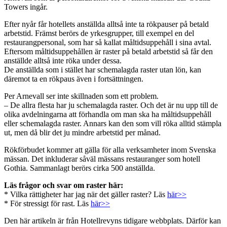
Towers ingår.
Efter nyår får hotellets anställda alltså inte ta rökpauser på betald
arbetstid. Främst berörs de yrkesgrupper, till exempel en del
restaurangpersonal, som har så kallat måltidsuppehåll i sina avtal.
Eftersom måltidsuppehållen är raster på betald arbetstid så får den
anställde alltså inte röka under dessa.
De anställda som i stället har schemalagda raster utan lön, kan
däremot ta en rökpaus även i fortsättningen.
Per Arnevall ser inte skillnaden som ett problem.
– De allra flesta har ju schemalagda raster. Och det är nu upp till de
olika avdelningarna att förhandla om man ska ha måltidsuppehåll
eller schemalagda raster. Annars kan den som vill röka alltid stämpla
ut, men då blir det ju mindre arbetstid per månad.
Rökförbudet kommer att gälla för alla verksamheter inom Svenska
mässan. Det inkluderar såväl mässans restauranger som hotell
Gothia. Sammanlagt berörs cirka 500 anställda.
Läs frågor och svar om raster här:
* Vilka rättigheter har jag när det gäller raster? Läs
här>>
* För stressigt för rast. Läs
här>>
Den här artikeln är från Hotellrevyns tidigare webbplats. Därför kan