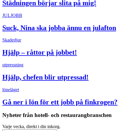
Städningen börjar slita på mig!
JULJOBB
Suck, Nina ska jobba ännu en julafton
Skadedjur
Hjälp – råttor på jobbet!
utpressning
Hjälp, chefen blir utpressad!
löneläget
Gå ner i lön för ett jobb på finkrogen?
Nyheter från hotell- och restaurangbranschen
Varje vecka, direkt i din inkorg.