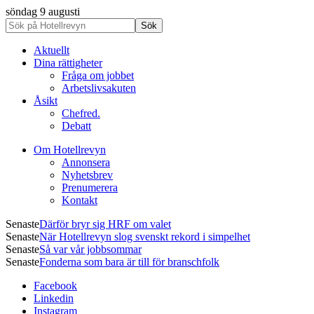
söndag 9 augusti
Aktuellt
Dina rättigheter
Fråga om jobbet
Arbetslivsakuten
Åsikt
Chefred.
Debatt
Om Hotellrevyn
Annonsera
Nyhetsbrev
Prenumerera
Kontakt
Senaste
Därför bryr sig HRF om valet
Senaste
När Hotellrevyn slog svenskt rekord i simpelhet
Senaste
Så var vår jobbsommar
Senaste
Fonderna som bara är till för branschfolk
Facebook
Linkedin
Instagram