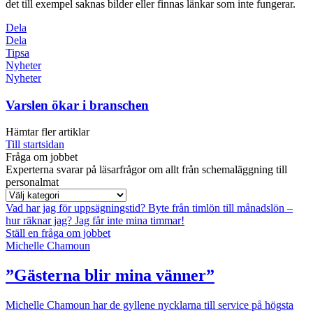
det till exempel saknas bilder eller finnas länkar som inte fungerar.
Dela
Dela
Tipsa
Nyheter
Nyheter
Varslen ökar i branschen
Hämtar fler artiklar
Till startsidan
Fråga om jobbet
Experterna svarar på läsarfrågor om allt från schemaläggning till
personalmat
Vad har jag för uppsägningstid?
Byte från timlön till månadslön –
hur räknar jag?
Jag får inte mina timmar!
Ställ en fråga om jobbet
Michelle Chamoun
”Gästerna blir mina vänner”
Michelle Chamoun har de gyllene nycklarna till service på högsta