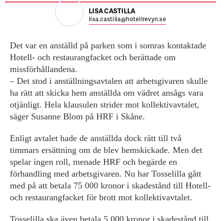
LISA CASTILLA
lisa.castilla@hotellrevyn.se
Det var en anställd på parken som i somras kontaktade
Hotell- och restaurangfacket och berättade om
missförhållandena.
– Det stod i anställningsavtalen att arbetsgivaren skulle
ha rätt att skicka hem anställda om vädret ansågs vara
otjänligt. Hela klausulen strider mot kollektivavtalet,
säger Susanne Blom på HRF i Skåne.
Enligt avtalet hade de anställda dock rätt till två
timmars ersättning om de blev hemskickade. Men det
spelar ingen roll, menade HRF och begärde en
förhandling med arbetsgivaren. Nu har Tosselilla gått
med på att betala 75 000 kronor i skadestånd till Hotell-
och restaurangfacket för brott mot kollektivavtalet.
Tosselilla ska även betala 5 000 kronor i skadestånd till