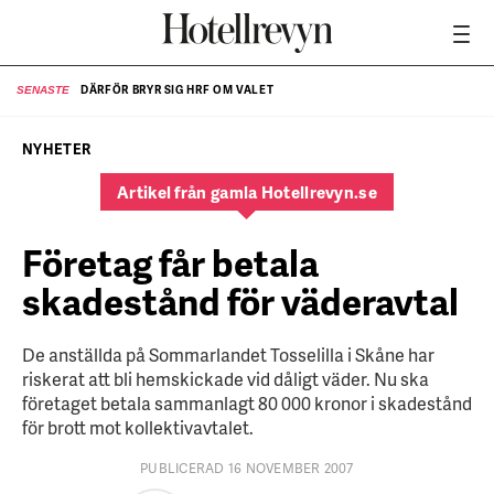
DÄRFÖR BRYR SIG HRF OM VALET
SENASTE
SE
NYHETER
Artikel från gamla Hotellrevyn.se
Företag får betala
skadestånd för väderavtal
De anställda på Sommarlandet Tosselilla i Skåne har
riskerat att bli hemskickade vid dåligt väder. Nu ska
företaget betala sammanlagt 80 000 kronor i skadestånd
för brott mot kollektivavtalet.
PUBLICERAD 16 NOVEMBER 2007