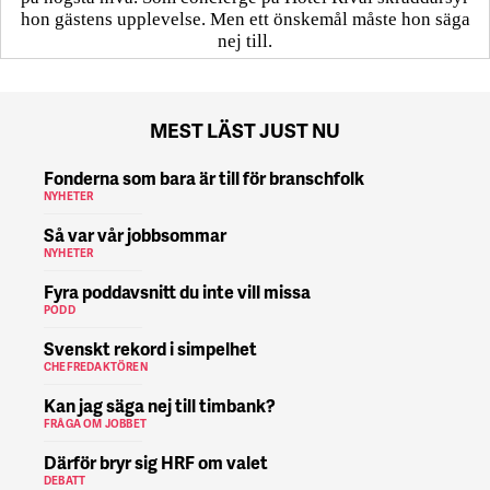
hon gästens upp­levelse. Men ett önskemål måste hon säga
nej till.
MEST LÄST JUST NU
Fonderna som bara är till för branschfolk
NYHETER
Så var vår jobbsommar
NYHETER
Fyra poddavsnitt du inte vill missa
PODD
Svenskt rekord i simpelhet
CHEFREDAKTÖREN
Kan jag säga nej till timbank?
FRÅGA OM JOBBET
Därför bryr sig HRF om valet
DEBATT