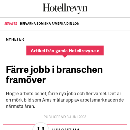
HRF:ARNA SOM SKA PÅVERKA DIN LÖN
SENASTE
SE
NYHETER
Artikel från gamla Hotellrevyn.se
Färre jobb i branschen
framöver
Högre arbetslöshet, färre nya jobb och fler varsel. Det är
en mörk bild som Ams målar upp av arbetsmarknaden de
närmsta åren.
PUBLICERAD 3 JUNI 2008