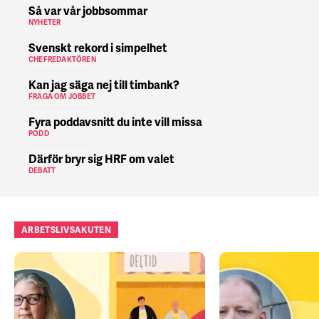
Så var vår jobbsommar
NYHETER
Svenskt rekord i simpelhet
CHEFREDAKTÖREN
Kan jag säga nej till timbank?
FRÅGA OM JOBBET
Fyra poddavsnitt du inte vill missa
PODD
Därför bryr sig HRF om valet
DEBATT
ARBETSLIVSAKUTEN