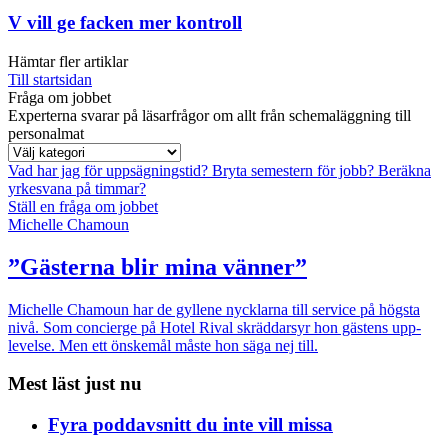
V vill ge facken mer kontroll
Hämtar fler artiklar
Till startsidan
Fråga om jobbet
Experterna svarar på läsarfrågor om allt från schemaläggning till
personalmat
Vad har jag för uppsägningstid?
Bryta semestern för jobb?
Beräkna
yrkesvana på timmar?
Ställ en fråga om jobbet
Michelle Chamoun
”Gästerna blir mina vänner”
Michelle Chamoun har de gyllene nycklarna till service på högsta
nivå. Som concierge på Hotel Rival skräddarsyr hon gästens upp­
levelse. Men ett önskemål måste hon säga nej till.
Mest läst just nu
Fyra poddavsnitt du inte vill missa