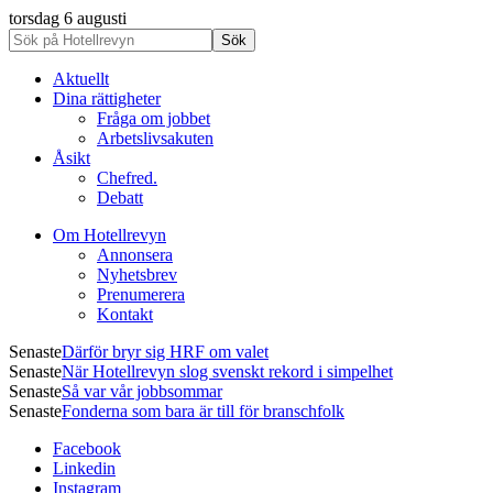
torsdag 6 augusti
Aktuellt
Dina rättigheter
Fråga om jobbet
Arbetslivsakuten
Åsikt
Chefred.
Debatt
Om Hotellrevyn
Annonsera
Nyhetsbrev
Prenumerera
Kontakt
Senaste
Därför bryr sig HRF om valet
Senaste
När Hotellrevyn slog svenskt rekord i simpelhet
Senaste
Så var vår jobbsommar
Senaste
Fonderna som bara är till för branschfolk
Facebook
Linkedin
Instagram