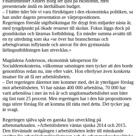
Finansminister Anders Borg ser ljust på ekonomin, men
presenterade ändå en återhållsam budget.
– I bättre tider bör vi vara försiktigare i den ekonomiska politiken, sa
han under dagens presentation av vårpropositionen.
Regeringen föreslår utgiftsökningar för drygt fem miljarder nästa år,
med tyngdpunkt på ökade resurser till skolan. Fokus läggs dock på
grundskolan och lärarnas fortbildning. En mindre summa avsätts till
en ny utredning som ska »se över hur branschernas och
arbetsgivarnas inflytande och ansvar för den gymnasiala
lärlingsutbildningen kan utvecklas.«
Magdalena Andersson, ekonomisk talesperson för
Socialdemokraterna, välkomnar satsningen men tycker att den borde
genomföras redan nu, inte efter valet. Hon efterlyser även konkreta
insatser för att få ner arbetslösheten.
– Det regeringen däremot inte kommer med, det är ytterligare förslag
mot arbetslösheten. Vi har nästan 400 000 arbetslösa, 70 000 har
varit arbetslösa i mer än två år och ungdomsarbetslöshet som biter
sig fast runt 25 procent. Men regeringen har i den här propositionen
inga större förslag för att komma till rätta med detta. Det tycker jag
är svagt.
Regeringen själva spår en ganska ljus utveckling på
arbetsmarknaden. »Arbetslösheten väntas sjunka 2014 och 2015.
Den förväntade nedgången i arbetslösheten leder till minskande