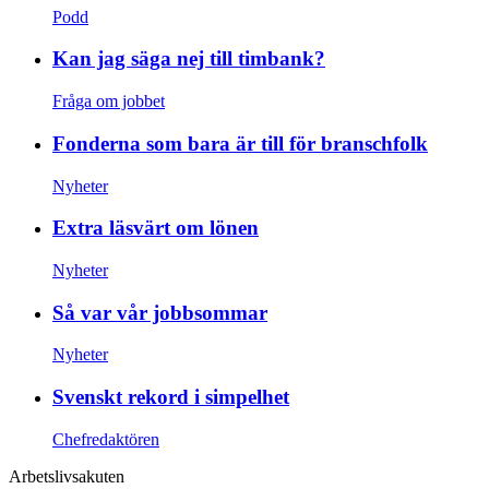
Podd
Kan jag säga nej till timbank?
Fråga om jobbet
Fonderna som bara är till för branschfolk
Nyheter
Extra läsvärt om lönen
Nyheter
Så var vår jobbsommar
Nyheter
Svenskt rekord i simpelhet
Chefredaktören
Arbetslivsakuten