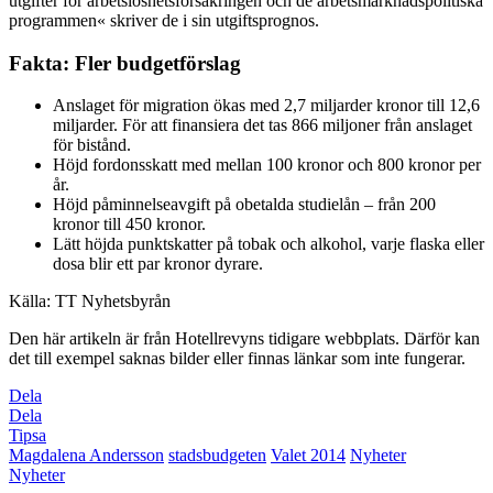
utgifter för arbetslöshetsförsäkringen och de arbetsmarknadspolitiska
programmen« skriver de i sin utgiftsprognos.
Fakta: Fler budgetförslag
Anslaget för migration ökas med 2,7 miljarder kronor till 12,6
miljarder. För att finansiera det tas 866 miljoner från anslaget
för bistånd.
Höjd fordonsskatt med mellan 100 kronor och 800 kronor per
år.
Höjd påminnelseavgift på obetalda studielån – från 200
kronor till 450 kronor.
Lätt höjda punktskatter på tobak och alkohol, varje flaska eller
dosa blir ett par kronor dyrare.
Källa: TT Nyhetsbyrån
Den här artikeln är från Hotellrevyns tidigare webbplats. Därför kan
det till exempel saknas bilder eller finnas länkar som inte fungerar.
Dela
Dela
Tipsa
Magdalena Andersson
stadsbudgeten
Valet 2014
Nyheter
Nyheter