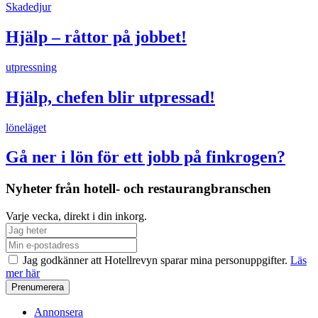
Skadedjur
Hjälp – råttor på jobbet!
utpressning
Hjälp, chefen blir utpressad!
löneläget
Gå ner i lön för ett jobb på finkrogen?
Nyheter från hotell- och restaurangbranschen
Varje vecka, direkt i din inkorg.
Jag godkänner att Hotellrevyn sparar mina personuppgifter.
Läs
mer här
Annonsera