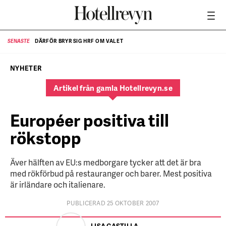
DÄRFÖR BRYR SIG HRF OM VALET
SENASTE
SE
NYHETER
Artikel från gamla Hotellrevyn.se
Européer positiva till
rökstopp
Äver hälften av EU:s medborgare tycker att det är bra
med rökförbud på restauranger och barer. Mest positiva
är irländare och italienare.
PUBLICERAD 25 OKTOBER 2007