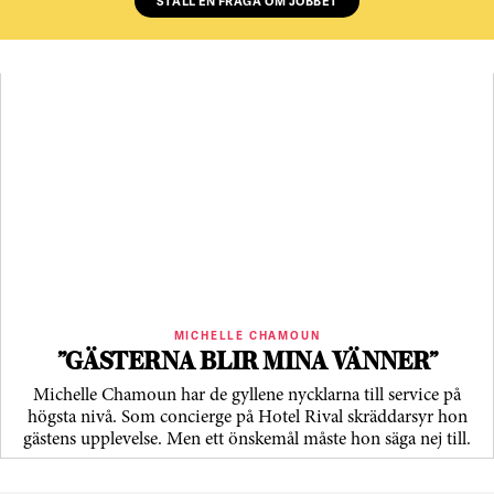
STÄLL EN FRÅGA OM JOBBET
MICHELLE CHAMOUN
”GÄSTERNA BLIR MINA VÄNNER”
Michelle Chamoun har de gyllene nycklarna till service på
högsta nivå. Som concierge på Hotel Rival skräddarsyr hon
gästens upp­levelse. Men ett önskemål måste hon säga nej till.