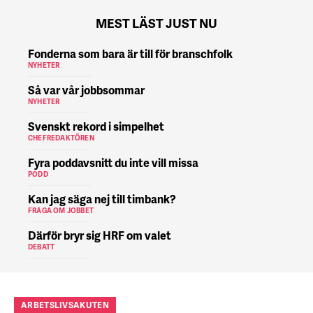
MEST LÄST JUST NU
Fonderna som bara är till för branschfolk
NYHETER
Så var vår jobbsommar
NYHETER
Svenskt rekord i simpelhet
CHEFREDAKTÖREN
Fyra poddavsnitt du inte vill missa
PODD
Kan jag säga nej till timbank?
FRÅGA OM JOBBET
Därför bryr sig HRF om valet
DEBATT
ARBETSLIVSAKUTEN