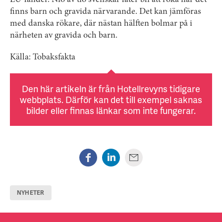
EU-länder. Nio av tio svenskar låter bli att röka när det
finns barn och gravida närvarande. Det kan jämföras
med danska rökare, där nästan hälften bolmar på i
närheten av gravida och barn.
Källa: Tobaksfakta
Den här artikeln är från Hotellrevyns tidigare
webbplats. Därför kan det till exempel saknas
bilder eller finnas länkar som inte fungerar.
NYHETER