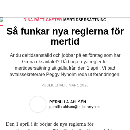
DINA RÄTTIGHETER
MERTIDSERSÄTTNING
Avtalssekreterare Peggy Nyholm förklarar.
FOTO:
Brita Nordholm, Pernilla Ahlsén
Så funkar nya reglerna för
mertid
Är du deltidsanställd och jobbar på ett företag som har
Gröna riksavtalet? Då börjar nya regler för
mertidsersättning att gälla från den 1 april. Vi bad
avtalssekreterare Peggy Nyholm reda ut förändringen.
PUBLICERAD 3 MARS 2026
PERNILLA AHLSÉN
pernilla.ahlsen@hotellrevyn.se
Den 1 april i år börjar de nya reglerna för