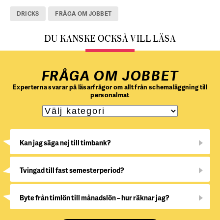
DRICKS
FRÅGA OM JOBBET
DU KANSKE OCKSÅ VILL LÄSA
FRÅGA OM JOBBET
Experterna svarar på läsarfrågor om allt från schemaläggning till
personalmat
Kan jag säga nej till timbank?
Tvingad till fast semesterperiod?
Byte från timlön till månadslön – hur räknar jag?