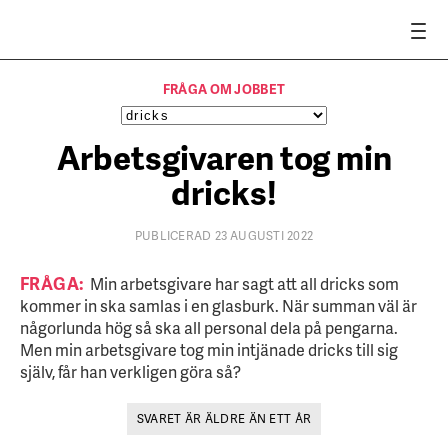
FRÅGA OM JOBBET
Arbetsgivaren tog min
dricks!
PUBLICERAD 23 AUGUSTI 2022
FRÅGA:
Min arbetsgivare har sagt att all dricks som
kommer in ska samlas i en glasburk. När summan väl är
någorlunda hög så ska all personal dela på pengarna.
Men min arbets­givare tog min intjänade dricks till sig
själv, får han verkligen göra så?
SVARET ÄR ÄLDRE ÄN ETT ÅR