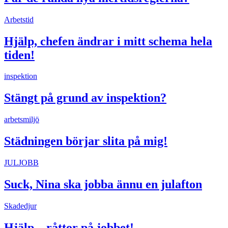
Arbetstid
Hjälp, chefen ändrar i mitt schema hela
tiden!
inspektion
Stängt på grund av inspektion?
arbetsmiljö
Städningen börjar slita på mig!
JULJOBB
Suck, Nina ska jobba ännu en julafton
Skadedjur
Hjälp – råttor på jobbet!