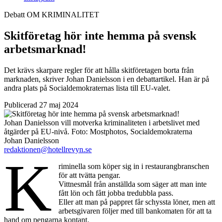
Debatt
OM KRIMINALITET
Skitföretag hör inte hemma på svensk
arbetsmarknad!
Det krävs skarpare regler för att hålla skitföretagen borta från
marknaden, skriver Johan Danielsson i en debattartikel. Han är på
andra plats på Socialdemokraternas lista till EU-valet.
Publicerad 27 maj 2024
Johan Danielsson vill motverka kriminaliteten i arbetslivet med
åtgärder på EU-nivå.
Foto:
Mostphotos, Socialdemokraterna
Johan Danielsson
redaktionen@hotellrevyn.se
K
riminella som köper sig in i restaurangbranschen
för att tvätta pengar.
Vittnesmål från anställda som säger att man inte
fått lön och fått jobba tredubbla pass.
Eller att man på pappret får schyssta löner, men att
arbetsgivaren följer med till bankomaten för att ta
hand om pengarna kontant.