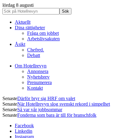
lördag 8 augusti
Aktuellt
Dina rättigheter
Fråga om jobbet
Arbetslivsakuten
Åsikt
Chefred.
Debatt
Om Hotellrevyn
Annonsera
Nyhetsbrev
Prenumerera
Kontakt
Senaste
Därför bryr sig HRF om valet
Senaste
När Hotellrevyn slog svenskt rekord i simpelhet
Senaste
Så var vår jobbsommar
Senaste
Fonderna som bara är till för branschfolk
Facebook
Linkedin
Instagram