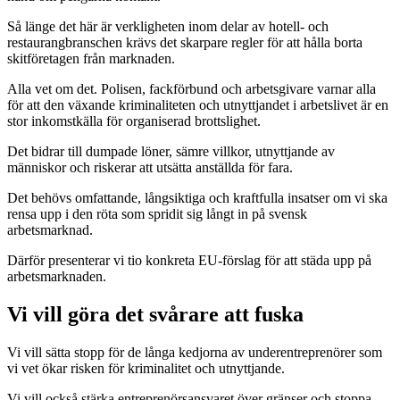
Så länge det här är verkligheten inom delar av hotell- och
restaurangbranschen krävs det skarpare regler för att hålla borta
skitföretagen från marknaden.
Alla vet om det. Polisen, fackförbund och arbetsgivare varnar alla
för att den växande kriminaliteten och utnyttjandet i arbetslivet är en
stor inkomstkälla för organiserad brottslighet.
Det bidrar till dumpade löner, sämre villkor, utnyttjande av
människor och riskerar att utsätta anställda för fara.
Det behövs omfattande, långsiktiga och kraftfulla insatser om vi ska
rensa upp i den röta som spridit sig långt in på svensk
arbetsmarknad.
Därför presenterar vi tio konkreta EU-förslag för att städa upp på
arbetsmarknaden.
Vi vill göra det svårare att fuska
Vi vill sätta stopp för de långa kedjorna av underentreprenörer som
vi vet ökar risken för kriminalitet och utnyttjande.
Vi vill också stärka entreprenörsansvaret över gränser och stoppa