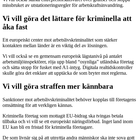
missbruket av utstationeringsregler för arbetskraftsinvandring.
Vi vill göra det lättare för kriminella att
åka fast
Ett europeiskt center mot arbetslivskriminalitet som stärker
kontakten mellan länder är en viktig del av lösningen.
Vi vill också se en gemensam europeisk lägstanivå på antalet
arbetsmiljöinspektörer, röja upp bland “osynliga” utländska företag
och sätta stopp för fusket med A1-intyg. Digitala realtidskontroller
skulle göra det enklare att upptäcka de som bryter mot reglerna.
Vi vill göra straffen mer kännbara
Sanktioner mot arbetslivskriminalitet behöver kopplas till företagens
omsättning för att verkligen kännas.
Kriminella företag som mottagit EU-bidrag ska tvingas betala
tillbaka och vi vill se ett europeiskt näringsförbud. Inget land inom
EU kan bli en fristad för kriminella företagare.
De som livnär sig på att utnyttja andra människor ska inte sova gott