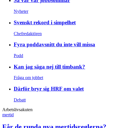
Så var vår jobbsommar
Nyheter
Svenskt rekord i simpelhet
Chefredaktören
Fyra poddavsnitt du inte vill missa
Podd
Kan jag säga nej till timbank?
Fråga om jobbet
Därför bryr sig HRF om valet
Debatt
Arbetslivsakuten
mertid
Får de runda nya mertidsreglerna?