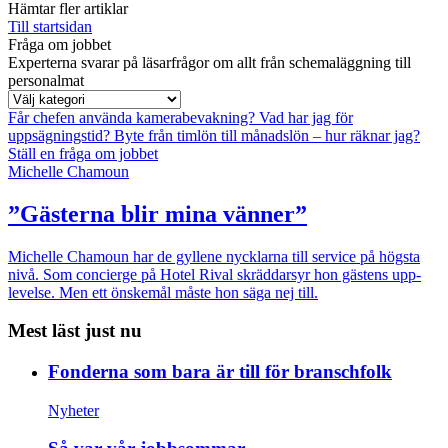
Hämtar fler artiklar
Till startsidan
Fråga om jobbet
Experterna svarar på läsarfrågor om allt från schemaläggning till
personalmat
Får chefen använda kamerabevakning?
Vad har jag för
uppsägningstid?
Byte från timlön till månadslön – hur räknar jag?
Ställ en fråga om jobbet
Michelle Chamoun
”Gästerna blir mina vänner”
Michelle Chamoun har de gyllene nycklarna till service på högsta
nivå. Som concierge på Hotel Rival skräddarsyr hon gästens upp­
levelse. Men ett önskemål måste hon säga nej till.
Mest läst just nu
Fonderna som bara är till för branschfolk
Nyheter