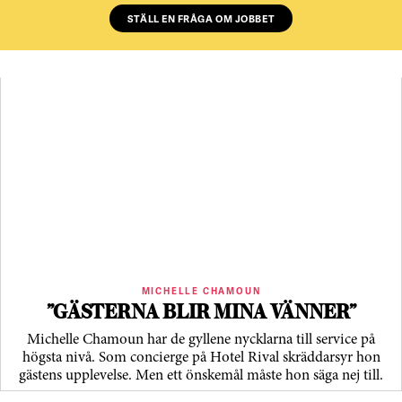
STÄLL EN FRÅGA OM JOBBET
MICHELLE CHAMOUN
”GÄSTERNA BLIR MINA VÄNNER”
Michelle Chamoun har de gyllene nycklarna till service på
högsta nivå. Som concierge på Hotel Rival skräddarsyr hon
gästens upp­levelse. Men ett önskemål måste hon säga nej till.