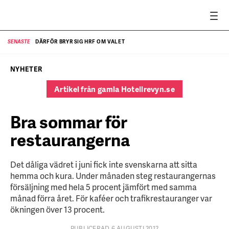
DÄRFÖR BRYR SIG HRF OM VALET
SENASTE
SE
NYHETER
Artikel från gamla Hotellrevyn.se
Bra sommar för
restaurangerna
Det dåliga vädret i juni fick inte svenskarna att sitta
hemma och kura. Under månaden steg restaurangernas
försäljning med hela 5 procent jämfört med samma
månad förra året. För kaféer och trafikrestauranger var
ökningen över 13 procent.
PUBLICERAD 6 AUGUSTI 2012