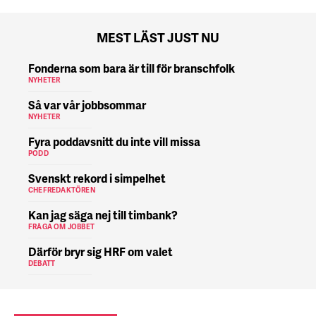
MEST LÄST JUST NU
Fonderna som bara är till för branschfolk
NYHETER
Så var vår jobbsommar
NYHETER
Fyra poddavsnitt du inte vill missa
PODD
Svenskt rekord i simpelhet
CHEFREDAKTÖREN
Kan jag säga nej till timbank?
FRÅGA OM JOBBET
Därför bryr sig HRF om valet
DEBATT