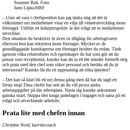
Susanne Bali. Foto:
Jann Lipka/HRF
– Utan att vara i chefsposition kan jag tänka mig att det är
välkommet om medarbetare visar en vilja till vidareutveckling inom
företaget. Utifrån ett ledarperspektiv är det roligt att se medarbetare
utvecklas.
Den situation du beskriver är även en tillgång för arbetsgivaren
eftersom hen kan rekrytera inom företaget. Mycket av de
grundläggande kunskaperna om företaget besitter du redan. Tänk
igenom vilka erfarenheter och egenskaper du har som gör att du
passar som ­receptionist, kanske kan du ta ett lite mindre formellt steg
och prata med den chef som söker personal och berätta att du är
intresserad? Kanske får du en uppmaning att söka tjänsten?
– Det kan så klart bli ett nej denna gång men då har du tagit ett
första steg! Dina chefer har sett att du vill prova andra
arbetsuppgifter på din arbetsplats. Nästa tåg kanske ankommer
ganska snart. Skippa den tunga jantelagen i bagaget och satsa på ett
roligt och utvecklande arbetsliv.
Prata lite med chefen innan
Christine Nord, karriär­coach