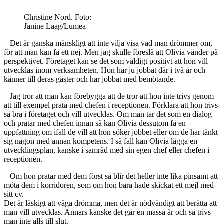
Christine Nord. Foto:
Janine Laag/Lumea
– Det är ganska mänskligt att inte vilja visa vad man drömmer om,
för att man kan få ett nej. Men jag skulle föreslå att Olivia vänder på
perspektivet. Företaget kan se det som väldigt positivt att hon vill
utvecklas inom verksamheten. Hon har ju jobbat där i två år och
känner till deras gäster och har jobbat med bemötande.
– Jag tror att man kan förebygga att de tror att hon inte trivs genom
att till exempel prata med chefen i receptionen. Förklara att hon trivs
så bra i företaget och vill utvecklas. Om man tar det som en dialog
och pratar med chefen innan så kan Olivia dessutom få en
uppfattning om ifall de vill att hon söker jobbet eller om de har tänkt
sig någon med annan kompetens. I så fall kan Olivia lägga en
utvecklingsplan, kanske i samråd med sin egen chef eller chefen i
receptionen.
– Om hon pratar med dem först så blir det heller inte lika pinsamt att
möta dem i korridoren, som om hon bara hade skickat ett mejl med
sitt cv.
Det är läskigt att våga drömma, men det är nödvändigt att berätta att
man vill utvecklas. Annars kanske det går en massa år och så trivs
man inte alls till slut.