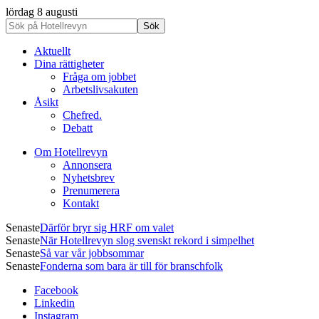
lördag 8 augusti
Aktuellt
Dina rättigheter
Fråga om jobbet
Arbetslivsakuten
Åsikt
Chefred.
Debatt
Om Hotellrevyn
Annonsera
Nyhetsbrev
Prenumerera
Kontakt
Senaste
Därför bryr sig HRF om valet
Senaste
När Hotellrevyn slog svenskt rekord i simpelhet
Senaste
Så var vår jobbsommar
Senaste
Fonderna som bara är till för branschfolk
Facebook
Linkedin
Instagram