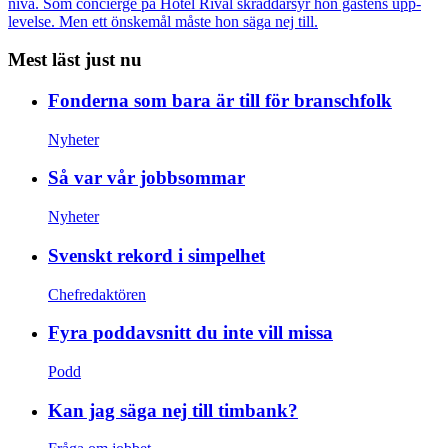
nivå. Som concierge på Hotel Rival skräddarsyr hon gästens upp­
levelse. Men ett önskemål måste hon säga nej till.
Mest läst just nu
Fonderna som bara är till för branschfolk
Nyheter
Så var vår jobbsommar
Nyheter
Svenskt rekord i simpelhet
Chefredaktören
Fyra poddavsnitt du inte vill missa
Podd
Kan jag säga nej till timbank?