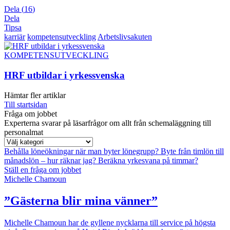
Dela
(
16
)
Dela
Tipsa
karriär
kompetensutveckling
Arbetslivsakuten
KOMPETENSUTVECKLING
HRF utbildar i yrkessvenska
Hämtar fler artiklar
Till startsidan
Fråga om jobbet
Experterna svarar på läsarfrågor om allt från schemaläggning till
personalmat
Behålla löneökningar när man byter lönegrupp?
Byte från timlön till
månadslön – hur räknar jag?
Beräkna yrkesvana på timmar?
Ställ en fråga om jobbet
Michelle Chamoun
”Gästerna blir mina vänner”
Michelle Chamoun har de gyllene nycklarna till service på högsta