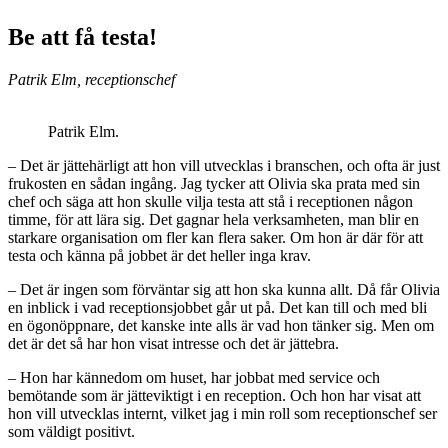
Be att få testa!
Patrik Elm, receptionschef
Patrik Elm.
– Det är jättehärligt att hon vill utvecklas i branschen, och ofta är just
frukosten en sådan ingång. Jag tycker att Olivia ska prata med sin
chef och säga att hon skulle vilja testa att stå i receptionen någon
timme, för att lära sig. Det gagnar hela verksamheten, man blir en
starkare organisation om fler kan flera saker. Om hon är där för att
testa och känna på jobbet är det heller inga krav.
– Det är ingen som förväntar sig att hon ska kunna allt. Då får Olivia
en inblick i vad receptionsjobbet går ut på. Det kan till och med bli
en ögonöppnare, det kanske inte alls är vad hon tänker sig. Men om
det är det så har hon visat intresse och det är jätte­bra.
– Hon har kännedom om huset, har jobbat med service och
bemötande som är jätteviktigt i en reception. Och hon har visat att
hon vill utvecklas internt, vilket jag i min roll som receptionschef ser
som väldigt positivt.