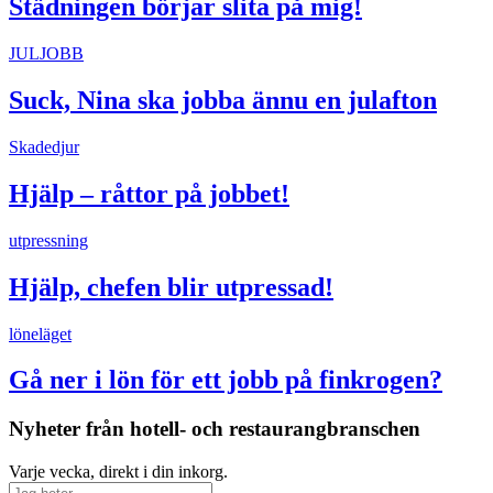
Städningen börjar slita på mig!
JULJOBB
Suck, Nina ska jobba ännu en julafton
Skadedjur
Hjälp – råttor på jobbet!
utpressning
Hjälp, chefen blir utpressad!
löneläget
Gå ner i lön för ett jobb på finkrogen?
Nyheter från hotell- och restaurangbranschen
Varje vecka, direkt i din inkorg.