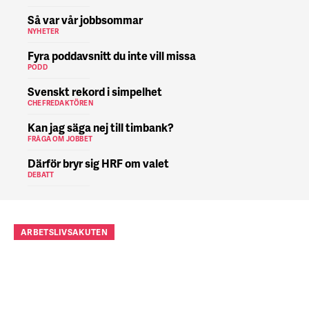
Så var vår jobbsommar
NYHETER
Fyra poddavsnitt du inte vill missa
PODD
Svenskt rekord i simpelhet
CHEFREDAKTÖREN
Kan jag säga nej till timbank?
FRÅGA OM JOBBET
Därför bryr sig HRF om valet
DEBATT
ARBETSLIVSAKUTEN