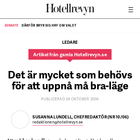
DÄRFÖR BRYR SIG HRF OM VALET
SENASTE
SE
LEDARE
Artikel från gamla Hotellrevyn.se
Det är mycket som behövs
för att uppnå må bra-läge
PUBLICERAD 24 OKTOBER 2006
SUSANNA LUNDELL, CHEFREDAKTÖR (NR 10/06)
redaktionen@hotellrevyn.se