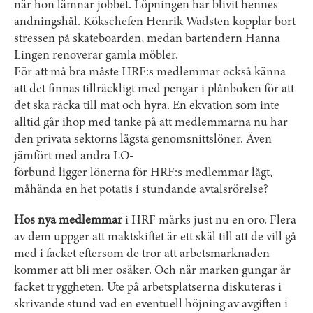
när hon lämnar jobbet. Löpningen har blivit hennes
andningshål. Kökschefen Henrik Wadsten kopplar bort
stressen på skateboarden, medan bartendern Hanna
Lingen renoverar gamla möbler.
För att må bra måste HRF:s medlemmar också känna
att det finnas tillräckligt med pengar i plånboken för att
det ska räcka till mat och hyra. En ekvation som inte
alltid går ihop med tanke på att medlemmarna nu har
den privata sektorns lägsta genomsnittslöner. Även
jämfört med andra LO-
förbund ligger lönerna för HRF:s medlemmar lågt,
måhända en het potatis i stundande avtalsrörelse?
Hos nya medlemmar
i HRF märks just nu en oro. Flera
av dem uppger att maktskiftet är ett skäl till att de vill gå
med i facket eftersom de tror att arbetsmarknaden
kommer att bli mer osäker. Och när marken gungar är
facket tryggheten. Ute på arbetsplatserna diskuteras i
skrivande stund vad en eventuell höjning av avgiften i