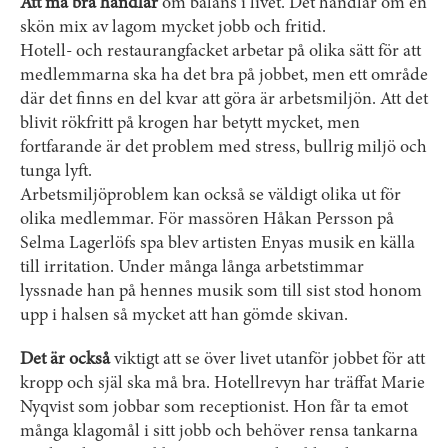
Att må bra handlar
om balans i livet. Det handlar om en
skön mix av lagom mycket jobb och fritid.
Hotell- och restaurangfacket arbetar på olika sätt för att
medlemmarna ska ha det bra på jobbet, men ett område
där det finns en del kvar att göra är arbetsmiljön. Att det
blivit rökfritt på krogen har betytt mycket, men
fortfarande är det problem med stress, bullrig miljö och
tunga lyft.
Arbetsmiljöproblem kan också se väldigt olika ut för
olika medlemmar. För massören Håkan Persson på
Selma Lagerlöfs spa blev artisten Enyas musik en källa
till irritation. Under många långa arbetstimmar
lyssnade han på hennes musik som till sist stod honom
upp i halsen så mycket att han gömde skivan.
Det är också
viktigt att se över livet utanför jobbet för att
kropp och själ ska må bra. Hotellrevyn har träffat Marie
Nyqvist som jobbar som receptionist. Hon får ta emot
många klagomål i sitt jobb och behöver rensa tankarna