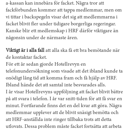
a-kassan kan innebära för facket. Några tror att
fackförbunden kommer att tappa medlemmar, men om
vi tittar i backspegeln visar det sig att medlemmarna i
facket blivit fler under tidigare borgerliga regeringar.
Kanske blir ett medlemskap i HRF därför viktigare än
någonsin under de närmaste åren.
Viktigt är i alla fall
att alla ska få ett bra bemötande när
de kontaktar facket.
För ett år sedan gjorde Hotellrevyn en
telefonundersökning som visade att det ibland kunde ta
onödigt lång tid att komma fram och få hjälp av HRF.
Ibland hände det att samtal inte besvarades alls.
I år visar Hotellrevyns uppföljning att facket blivit bättre
på att svara i telefon. I år var snitt-tiden för att få svar en
minut. Fortfarande finns det en del kvar att göra. Några
medlemmar upplever att de blivit snäsigt bemötta och
att HRF-anställda inte ringer tillbaka trots att detta
utlovats. Dessa problem måste facket fortsätta att arbeta