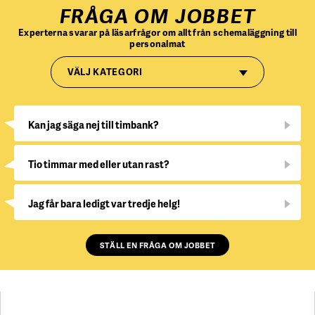
FRÅGA OM JOBBET
Experterna svarar på läsarfrågor om allt från schemaläggning till
personalmat
VÄLJ KATEGORI
Kan jag säga nej till timbank?
Tio timmar med eller utan rast?
Jag får bara ledigt var tredje helg!
STÄLL EN FRÅGA OM JOBBET