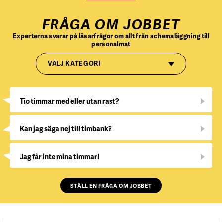
FRÅGA OM JOBBET
Experterna svarar på läsarfrågor om allt från schemaläggning till
personalmat
VÄLJ KATEGORI
Tio timmar med eller utan rast?
Kan jag säga nej till timbank?
Jag får inte mina timmar!
STÄLL EN FRÅGA OM JOBBET