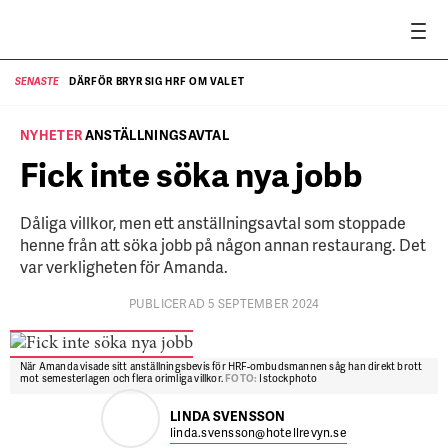
DÄRFÖR BRYR SIG HRF OM VALET
SENASTE
SE
NYHETER
ANSTÄLLNINGSAVTAL
Fick inte söka nya jobb
Dåliga villkor, men ett anställningsavtal som stoppade
henne från att söka jobb på någon annan restaurang. Det
var verkligheten för Amanda.
PUBLICERAD 5 SEPTEMBER 2024
När Amanda visade sitt anställningsbevis för HRF-ombudsmannen såg han direkt brott
mot semesterlagen och flera orimliga villkor.
FOTO:
Istockphoto
LINDA SVENSSON
linda.svensson@hotellrevyn.se