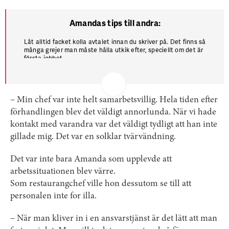
Amandas tips till andra:
Låt alltid facket kolla avtalet innan du skriver på. Det finns så
många grejer man måste hålla utkik efter, speciellt om det är
första jobbet.
Restaurangbranschen skriker efter personal hela tiden. Om du
har rätt erfarenhet kan du ställa krav.
Våga vara obekväm. Det lönar sig i slutänden.
– Min chef var inte helt samarbetsvillig. Hela tiden efter
förhandlingen blev det väldigt annorlunda. När vi hade
kontakt med varandra var det väldigt tydligt att han inte
gillade mig. Det var en solklar tvärvändning.
Det var inte bara Amanda som upplevde att
arbetssituationen blev värre.
Som restaurangchef ville hon dessutom se till att
personalen inte for illa.
– När man kliver in i en ansvarstjänst är det lätt att man