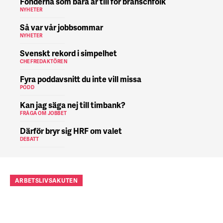
Fonderna som bara är till för branschfolk
NYHETER
Så var vår jobbsommar
NYHETER
Svenskt rekord i simpelhet
CHEFREDAKTÖREN
Fyra poddavsnitt du inte vill missa
PODD
Kan jag säga nej till timbank?
FRÅGA OM JOBBET
Därför bryr sig HRF om valet
DEBATT
ARBETSLIVSAKUTEN