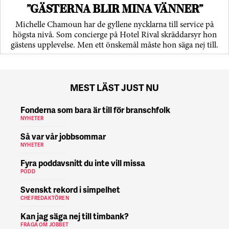
”GÄSTERNA BLIR MINA VÄNNER”
Michelle Chamoun har de gyllene nycklarna till service på
högsta nivå. Som concierge på Hotel Rival skräddarsyr hon
gästens upp­levelse. Men ett önskemål måste hon säga nej till.
MEST LÄST JUST NU
Fonderna som bara är till för branschfolk
NYHETER
Så var vår jobbsommar
NYHETER
Fyra poddavsnitt du inte vill missa
PODD
Svenskt rekord i simpelhet
CHEFREDAKTÖREN
Kan jag säga nej till timbank?
FRÅGA OM JOBBET