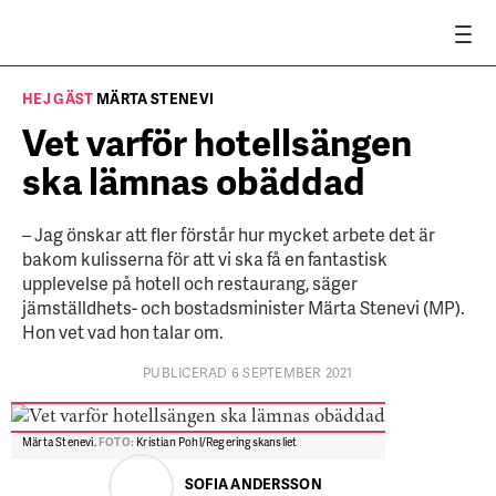
HEJ GÄST
MÄRTA STENEVI
Vet varför hotellsängen
ska lämnas obäddad
– Jag önskar att fler förstår hur mycket arbete det är
bakom kulisserna för att vi ska få en fantastisk
upplevelse på hotell och restaurang, säger
jämställdhets- och bostadsminister Märta Stenevi (MP).
Hon vet vad hon talar om.
PUBLICERAD 6 SEPTEMBER 2021
Märta Stenevi.
FOTO:
Kristian Pohl/Regeringskansliet
SOFIA ANDERSSON