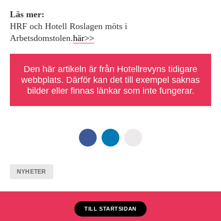
Läs mer:
HRF och Hotell Roslagen möts i
Arbetsdomstolen.
här>>
Den här artikeln är från Hotellrevyns tidigare
webbplats. Därför kan det till exempel saknas
bilder eller finnas länkar som inte fungerar.
NYHETER
TILL STARTSIDAN