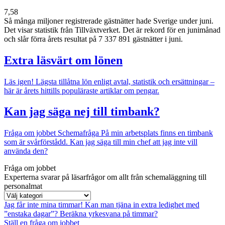
7,58
Så många miljoner registrerade gästnätter hade Sverige under juni.
Det visar statistik från Tillväxtverket. Det är rekord för en junimånad
och slår förra årets resultat på 7 337 891 gästnätter i juni.
Extra läsvärt om lönen
Läs igen!
Lägsta tillåtna lön enligt avtal, statistik och ersättningar –
här är årets hittills populäraste artiklar om pengar.
Kan jag säga nej till timbank?
Fråga om jobbet
Schemafråga
På min arbetsplats finns en timbank
som är svårförstådd. Kan jag säga till min chef att jag inte vill
använda den?
Fråga om jobbet
Experterna svarar på läsarfrågor om allt från schemaläggning till
personalmat
Jag får inte mina timmar!
Kan man tjäna in extra ledighet med
”enstaka dagar”?
Beräkna yrkesvana på timmar?
Ställ en fråga om jobbet