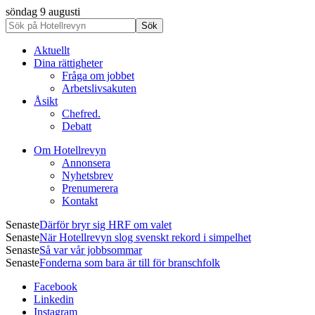
söndag 9 augusti
Aktuellt
Dina rättigheter
Fråga om jobbet
Arbetslivsakuten
Åsikt
Chefred.
Debatt
Om Hotellrevyn
Annonsera
Nyhetsbrev
Prenumerera
Kontakt
Senaste
Därför bryr sig HRF om valet
Senaste
När Hotellrevyn slog svenskt rekord i simpelhet
Senaste
Så var vår jobbsommar
Senaste
Fonderna som bara är till för branschfolk
Facebook
Linkedin
Instagram