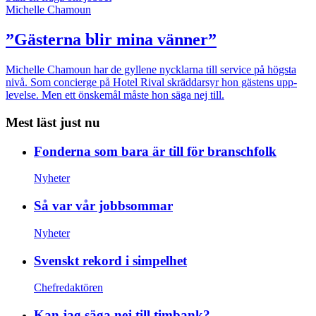
Michelle Chamoun
”Gästerna blir mina vänner”
Michelle Chamoun har de gyllene nycklarna till service på högsta
nivå. Som concierge på Hotel Rival skräddarsyr hon gästens upp­
levelse. Men ett önskemål måste hon säga nej till.
Mest läst just nu
Fonderna som bara är till för branschfolk
Nyheter
Så var vår jobbsommar
Nyheter
Svenskt rekord i simpelhet
Chefredaktören
Kan jag säga nej till timbank?