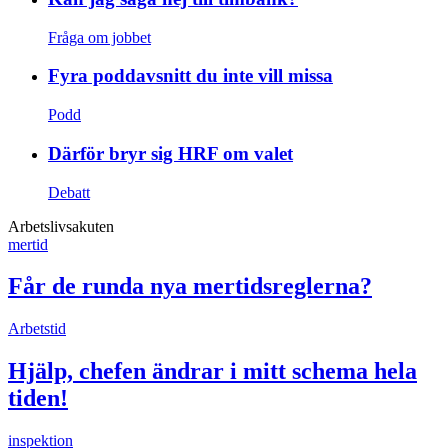
Fråga om jobbet
Fyra poddavsnitt du inte vill missa
Podd
Därför bryr sig HRF om valet
Debatt
Arbetslivsakuten
mertid
Får de runda nya mertidsreglerna?
Arbetstid
Hjälp, chefen ändrar i mitt schema hela
tiden!
inspektion