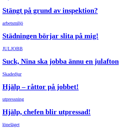
Stängt på grund av inspektion?
arbetsmiljö
Städningen börjar slita på mig!
JULJOBB
Suck, Nina ska jobba ännu en julafton
Skadedjur
Hjälp – råttor på jobbet!
utpressning
Hjälp, chefen blir utpressad!
löneläget