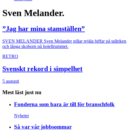
Sven Melander.
”Jag har mina stamställen”
SVEN MELANDER
Sven Melander gillar rejäla biffar på tallriken
och långa skohorn på hotellrummet.
RETRO
Svenskt rekord i simpelhet
5 augusti
Mest läst just nu
Fonderna som bara är till för branschfolk
Nyheter
Så var vår jobbsommar