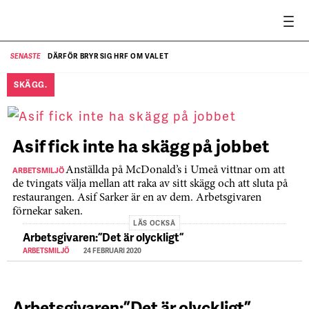
DÄRFÖR BRYR SIG HRF OM VALET
SENASTE
SE
SKÄGG.
Asif fick inte ha skägg på jobbet
ARBETSMILJÖ
Anställda på McDonald’s i Umeå vittnar om att
de tvingats välja mellan att raka av sitt skägg och att sluta på
restaurangen. Asif Sarker är en av dem. Arbetsgivaren
förnekar saken.
LÄS OCKSÅ
Arbetsgivaren: ”Det är olyckligt”
ARBETSMILJÖ
24 FEBRUARI 2020
Arbetsgivaren: ”Det är olyckligt”