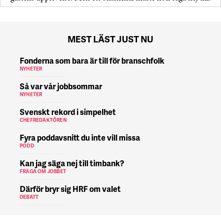
MEST LÄST JUST NU
Fonderna som bara är till för branschfolk
NYHETER
Så var vår jobbsommar
NYHETER
Svenskt rekord i simpelhet
CHEFREDAKTÖREN
Fyra poddavsnitt du inte vill missa
PODD
Kan jag säga nej till timbank?
FRÅGA OM JOBBET
Därför bryr sig HRF om valet
DEBATT