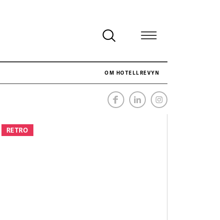
OM HOTELLREVYN
NÄR HOTELLREVYN SLOG SVENSKT REKORD I SIMPELHET
SENASTE
RETRO
Svenskt rekord i simpelhet