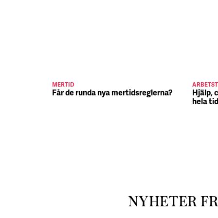
MERTID
ARBETST
Får de runda nya mertidsreglerna?
Hjälp, 
hela ti
NYHETER F