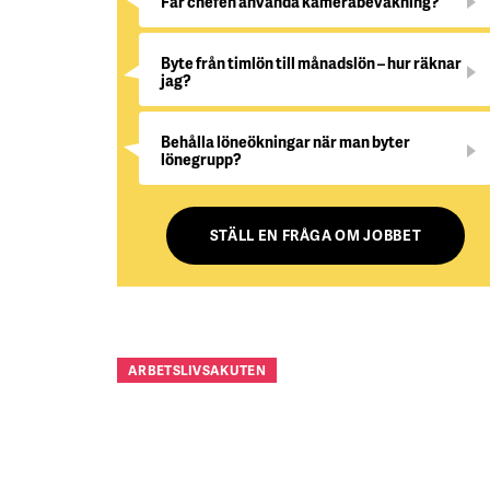
Får chefen använda kamerabevakning?
Byte från timlön till månadslön – hur räknar
jag?
Behålla löneökningar när man byter
lönegrupp?
STÄLL EN FRÅGA OM JOBBET
ARBETSLIVSAKUTEN