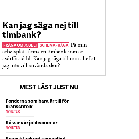
Kan jag säga nej till
timbank?
FRÅGA OM JOBBET
SCHEMAFRÅGA
På min
arbetsplats finns en timbank som är
svårförstådd. Kan jag säga till min chef att
jag inte vill använda den?
MEST LÄST JUST NU
Fonderna som bara är till för
branschfolk
NYHETER
Så var vår jobbsommar
NYHETER
Svenskt rekord i simpelhet