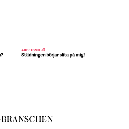
ARBETSMILJÖ
JULJOBB
n?
Städningen börjar slita på mig!
Suck, Nina 
julafton
GBRANSCHEN