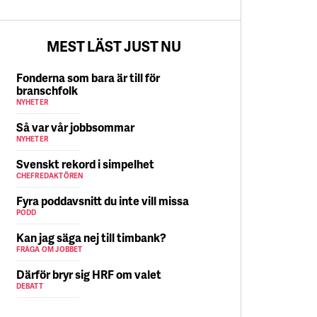
5 AUGUSTI
MEST LÄST JUST NU
Fonderna som bara är till för
branschfolk
NYHETER
Så var vår jobbsommar
NYHETER
Svenskt rekord i simpelhet
CHEFREDAKTÖREN
Fyra poddavsnitt du inte vill missa
PODD
Kan jag säga nej till timbank?
FRÅGA OM JOBBET
Därför bryr sig HRF om valet
DEBATT