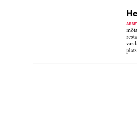
He
ARBE
möts
rest
vard
plats