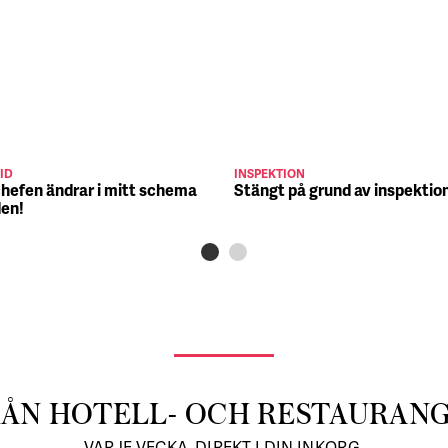
ID
INSPEKTION
chefen ändrar i mitt schema
Stängt på grund av inspektio
den!
RÅN HOTELL- OCH RESTAURAN
VARJE VECKA, DIREKT I DIN INKORG.