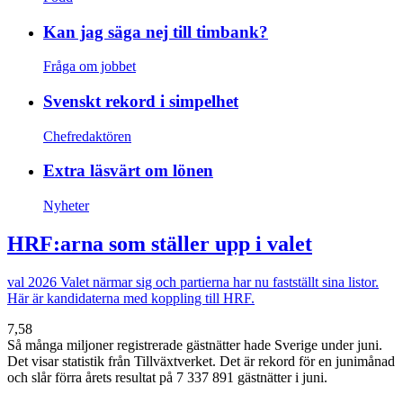
Kan jag säga nej till timbank?
Fråga om jobbet
Svenskt rekord i simpelhet
Chefredaktören
Extra läsvärt om lönen
Nyheter
HRF:arna som ställer upp i valet
val 2026
Valet närmar sig och partierna har nu fastställt sina listor.
Här är kandidaterna med koppling till HRF.
7,58
Så många miljoner registrerade gästnätter hade Sverige under juni.
Det visar statistik från Tillväxtverket. Det är rekord för en junimånad
och slår förra årets resultat på 7 337 891 gästnätter i juni.