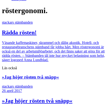
röstergonomi.
stackars stämbanden
Rädda rösten!
Väsande kaffemaskiner, skrammel och dålig akustik. Hotell- och
restaurangbranschens stämband får jobba hårt. Men röstergonomi är
också en del av arbetsmiljöarbetet, och det finns saker att göra för att
rädda rösten. – Stämbanden tål inte hur mycket belastning som helst,
säger logoped Anna Lundblad.
Läs också
»Jag höjer rösten två snäpp«
stackars stämbanden
26 april 2017
»Jag höjer rösten två snäpp«