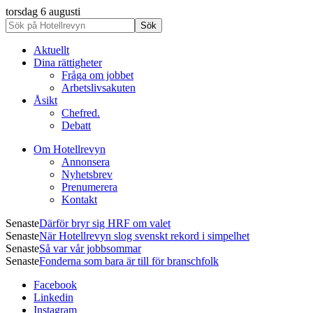
torsdag 6 augusti
Aktuellt
Dina rättigheter
Fråga om jobbet
Arbetslivsakuten
Åsikt
Chefred.
Debatt
Om Hotellrevyn
Annonsera
Nyhetsbrev
Prenumerera
Kontakt
Senaste
Därför bryr sig HRF om valet
Senaste
När Hotellrevyn slog svenskt rekord i simpelhet
Senaste
Så var vår jobbsommar
Senaste
Fonderna som bara är till för branschfolk
Facebook
Linkedin
Instagram