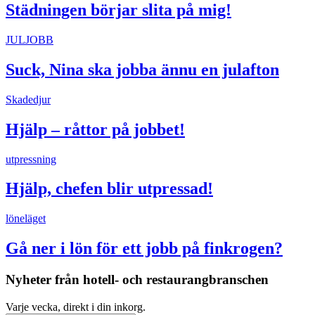
Städningen börjar slita på mig!
JULJOBB
Suck, Nina ska jobba ännu en julafton
Skadedjur
Hjälp – råttor på jobbet!
utpressning
Hjälp, chefen blir utpressad!
löneläget
Gå ner i lön för ett jobb på finkrogen?
Nyheter från hotell- och restaurangbranschen
Varje vecka, direkt i din inkorg.