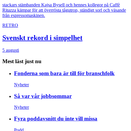
stackars stämbanden
Kajsa Bysell och hennes kollegor på Caffè
Ritazza kämpar för att överrösta tågutrop, ständigt sorl och väsande
från espressomaskinen.
RETRO
Svenskt rekord i simpelhet
5 augusti
Mest läst just nu
Fonderna som bara är till för branschfolk
Nyheter
Så var vår jobbsommar
Nyheter
Fyra poddavsnitt du inte vill missa
Podd