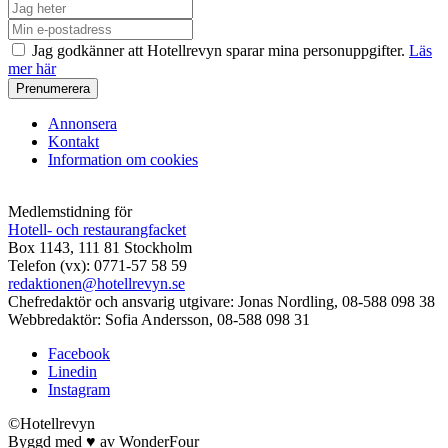
Jag godkänner att Hotellrevyn sparar mina personuppgifter.
Läs
mer här
Annonsera
Kontakt
Information om cookies
Medlemstidning för
Hotell- och restaurangfacket
Box 1143, 111 81 Stockholm
Telefon (vx): 0771-57 58 59
redaktionen@hotellrevyn.se
Chefredaktör och ansvarig utgivare:
Jonas Nordling, 08-588 098 38
Webbredaktör:
Sofia Andersson, 08-588 098 31
Facebook
Linedin
Instagram
©Hotellrevyn
Byggd med
♥
av
WonderFour