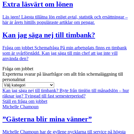
Extra läsvärt om lönen
Läs igen!
Lägsta tillåtna lön enligt avtal, statistik och ersättningar –
här är årets hittills populäraste artiklar om pengar.
Kan jag säga nej till timbank?
Fråga om jobbet
Schemafråga
På min arbetsplats finns en timbank
som är svårförstådd. Kan jag säga till min chef att jag inte vill
använda den?
Fråga om jobbet
Experterna svarar på läsarfrågor om allt från schemaläggning till
personalmat
Kan jag säga nej till timbank?
Byte från timlön till månadslön – hur
räknar jag?
Tvingad till fast semesterperiod?
Ställ en fråga om jobbet
Michelle Chamoun
”Gästerna blir mina vänner”
Michelle Chamoun har de gyllene nycklarna till service på högsta