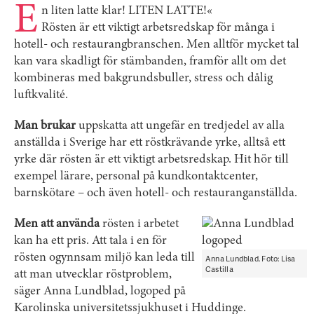
E
n liten latte klar! LITEN LATTE!«
Rösten är ett viktigt arbets­redskap för många i
hotell- och restaurangbranschen. Men alltför mycket tal
kan vara skadligt för stämbanden, framför allt om det
kombineras med bakgrunds­buller, stress och dålig
luftkvalité.
Man brukar
uppskatta att ungefär en tredjedel av alla
anställda i Sverige har ett röstkrävande yrke, alltså ett
yrke där rösten är ett viktigt arbetsredskap. Hit hör till
exempel lärare, personal på kundkontakt­center,
barnskötare – och även hotell- och restaurang­anställda.
Men att använda
rösten i arbetet
kan ha ett pris. Att tala i en för
rösten ogynnsam miljö kan leda till
Anna Lundblad. Foto: Lisa
Castilla
att man utvecklar röstproblem,
säger Anna Lundblad, logoped på
Karolinska universitetssjukhuset i Huddinge.