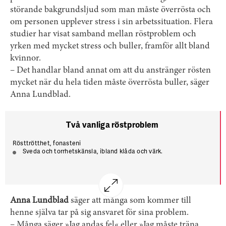
störande bakgrundsljud som man måste överrösta och
om personen upplever stress i sin arbetssituation. Flera
studier har visat samband mellan röstproblem och
yrken med mycket stress och buller, framför allt bland
kvinnor.
– Det handlar bland annat om att du anstränger rösten
mycket när du hela tiden måste överrösta buller, säger
Anna Lundblad.
Två vanliga röstproblem
Rösttrötthet, fonasteni
Sveda och torrhetskänsla, ibland klåda och värk.
Ansträngande att tala.
Problemen brukar vara värre på kvällen och bättre på morgonen
när rösten fått vila.
Anna Lundblad
säger att många som kommer till
Stämbandsknottror
Symtom som heshet, svårt att tala.
henne själva tar på sig ansvaret för sina problem.
– Många säger »Jag andas fel« eller »Jag måste träna
Beror på svullnader på stämbanden som uppkommer efter