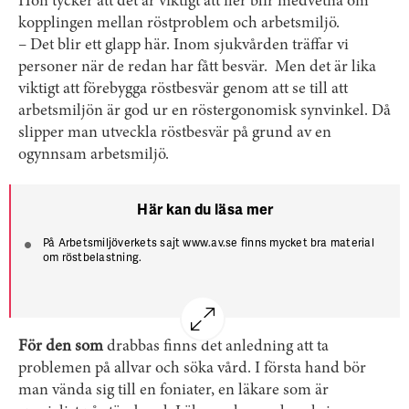
Hon tycker att det är viktigt att fler blir medvetna om
kopplingen mellan röstproblem och arbetsmiljö.
– Det blir ett glapp här. Inom sjukvården träffar vi
personer när de redan har fått besvär. Men det är lika
viktigt att förebygga röstbesvär genom att se till att
arbetsmiljön är god ur en röstergonomisk synvinkel. Då
slipper man utveckla röstbesvär på grund av en
ogynnsam arbetsmiljö.
Här kan du läsa mer
På Arbetsmiljöverkets sajt www.av.se finns mycket bra material
om röst­belastning.
Sök på »röst­ergonomi« på sidan så får du fram deras kunskaps­
översikt om ämnet.
Det finns också checklista för hur man kan arbeta med röst­
ergonomi i arbetsmiljön.
För den som
drabbas finns det anledning att ta
problemen på allvar och söka vård. I första hand bör
man vända sig till en foniater, en läkare som är