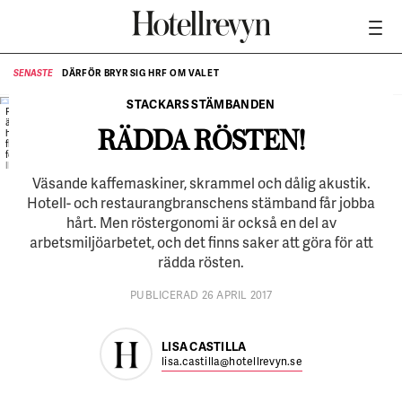
DÄRFÖR BRYR SIG HRF OM VALET
SENASTE
SE
STACKARS STÄMBANDEN
Forskning har visat att det
är mest kvinnor som söker
RÄDDA RÖSTEN!
hjälp för röstbesvär. De
flesta får diagnosen
fonasteni, rösttrötthet.
ILLUSTRATION:
Colourbox
Väsande kaffemaskiner, skrammel och dålig akustik.
Hotell- och restaurangbranschens stämband får jobba
hårt. Men röstergonomi är också en del av
arbetsmiljöarbetet, och det finns saker att göra för att
rädda rösten.
PUBLICERAD 26 APRIL 2017
LISA CASTILLA
lisa.castilla@hotellrevyn.se