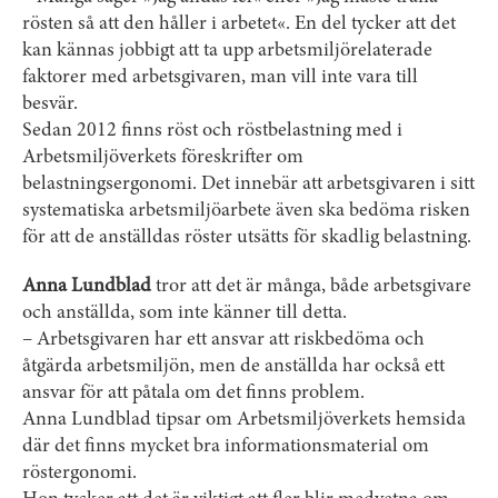
långvarig ansträngning av rösten.
rösten så att den håller i arbetet«. En del tycker att det
Drabbar mest kvinnor då deras stämband vibrerar snabbare och
kan kännas jobbigt att ta upp arbetsmiljörelaterade
därmed slår ihop fler gånger än mäns.
faktorer med arbetsgivaren, man vill inte vara till
besvär.
Sedan 2012 finns röst och röstbelastning med i
Arbetsmiljöverkets föreskrifter om
belastningsergonomi. Det innebär att arbetsgivaren i sitt
systematiska arbetsmiljöarbete även ska bedöma risken
för att de anställdas röster utsätts för skadlig belastning.
Anna Lundblad
tror att det är många, både arbetsgivare
och anställda, som inte känner till detta.
– Arbetsgivaren har ett ansvar att riskbedöma och
åtgärda arbetsmiljön, men de anställda har också ett
ansvar för att påtala om det finns problem.
Anna Lundblad tipsar om Arbetsmiljöverkets hemsida
där det finns mycket bra informationsmaterial om
röstergonomi.