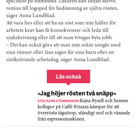
specialist på stämband. Läkaren kan sedan skriva
remiss till logoped för bedömning av själva rösten,
säger Anna Lundblad.
Att vara hes eller att ha en röst som inte håller för
arbetets krav kan få konsekvenser och leda till
sjukskrivning eller till att man tvingas byta jobb.
– Det kan också göra att man inte orkar umgås med
sina vänner eller läsa sagor för sina barn efter en
röstkrävande arbetsdag, säger Anna Lundblad.
Läs också
»Jag höjer rösten två snäpp«
STACKARS STÄMBANDEN
Kajsa Bysell och hennes
kollegor på Caffè Ritazza kämpar för att
överrösta tågutrop, ständigt sorl och väsande
från espressomaskinen.