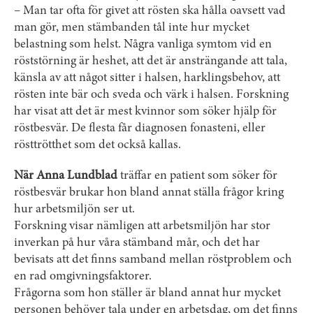
– Man tar ofta för givet att rösten ska hålla oavsett vad
man gör, men stämbanden tål inte hur mycket
belastning som helst. Några vanliga symtom vid en
röststörning är heshet, att det är ansträngande att tala,
känsla av att något sitter i halsen, harklingsbehov, att
rösten inte bär och sveda och värk i halsen. Forskning
har visat att det är mest kvinnor som söker hjälp för
röstbesvär. De flesta får diagnosen fonasteni, eller
rösttrötthet som det också kallas.
När Anna Lundblad
träffar en patient som söker för
röstbesvär brukar hon bland annat ställa frågor kring
hur arbetsmiljön ser ut.
Forskning visar nämligen att arbetsmiljön har stor
inverkan på hur våra stämband mår, och det har
bevisats att det finns samband mellan röstproblem och
en rad omgivningsfaktorer.
Frågorna som hon ställer är bland annat hur mycket
personen behöver tala under en arbetsdag, om det finns