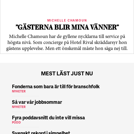
MICHELLE CHAMOUN
”GÄSTERNA BLIR MINA VÄNNER”
Michelle Chamoun har de gyllene nycklarna till service på
högsta nivå. Som concierge på Hotel Rival skräddarsyr hon
gästens upp­levelse. Men ett önskemål måste hon säga nej till.
MEST LÄST JUST NU
Fonderna som bara är till för branschfolk
NYHETER
Så var vår jobbsommar
NYHETER
Fyra poddavsnitt du inte vill missa
PODD
Svenskt rekord i simpelhet