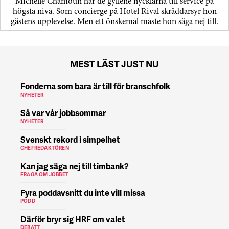
Michelle Chamoun har de gyllene nycklarna till service på
högsta nivå. Som concierge på Hotel Rival skräddarsyr hon
gästens upp­levelse. Men ett önskemål måste hon säga nej till.
MEST LÄST JUST NU
Fonderna som bara är till för branschfolk
NYHETER
Så var vår jobbsommar
NYHETER
Svenskt rekord i simpelhet
CHEFREDAKTÖREN
Kan jag säga nej till timbank?
FRÅGA OM JOBBET
Fyra poddavsnitt du inte vill missa
PODD
Därför bryr sig HRF om valet
DEBATT