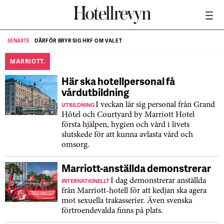
DÄRFÖR BRYR SIG HRF OM VALET
SENASTE
SE
MARRIOTT.
Här ska hotellpersonal få
vårdutbildning
UTBILDNING
I veckan lär sig personal från Grand
Hôtel och Courtyard by Marriott Hotel
första hjälpen, hygien och vård i livets
slutskede för att kunna avlasta vård och
omsorg.
Marriott-anställda demonstrerar
INTERNATIONELLT
I dag demonstrerar anställda
från Marriott-hotell för att kedjan ska agera
mot sexuella trakasserier. Även svenska
förtroendevalda finns på plats.