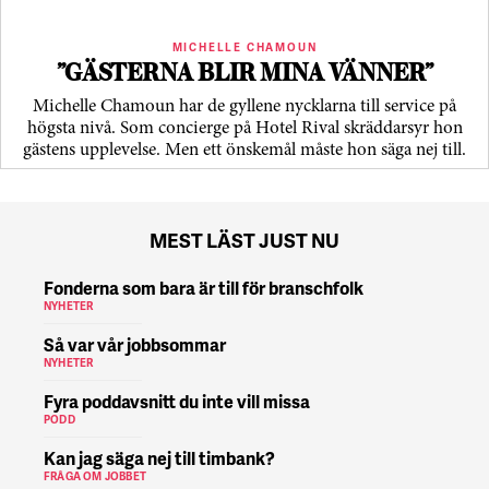
MICHELLE CHAMOUN
”GÄSTERNA BLIR MINA VÄNNER”
Michelle Chamoun har de gyllene nycklarna till service på
högsta nivå. Som concierge på Hotel Rival skräddarsyr hon
gästens upp­levelse. Men ett önskemål måste hon säga nej till.
MEST LÄST JUST NU
Fonderna som bara är till för branschfolk
NYHETER
Så var vår jobbsommar
NYHETER
Fyra poddavsnitt du inte vill missa
PODD
Kan jag säga nej till timbank?
FRÅGA OM JOBBET