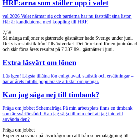
HRF:arna som ställer upp i valet
val 2026
Valet närmar sig och partierna har nu fastställt sina listor.
Här är kandidaterna med koppling till HRF.
7,58
Så många miljoner registrerade gästnätter hade Sverige under juni.
Det visar statistik från Tillväxtverket. Det är rekord för en junimånad
och slår förra årets resultat på 7 337 891 gästnätter i juni.
Extra läsvärt om lönen
Läs igen!
Lägsta tillåtna lön enligt avtal, statistik och ersättningar –
här är årets hittills populäraste artiklar om pengar.
Kan jag säga nej till timbank?
Fråga om jobbet
Schemafråga
På min arbetsplats finns en timbank
som är svårförstådd. Kan jag säga till min chef att jag inte vill
använda den?
Fråga om jobbet
Experterna svarar på läsarfrågor om allt från schemaläggning till