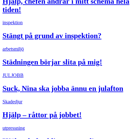
Hjälp, chefen ändrar i mitt schema hela
tiden!
inspektion
Stängt på grund av inspektion?
arbetsmiljö
Städningen börjar slita på mig!
JULJOBB
Suck, Nina ska jobba ännu en julafton
Skadedjur
Hjälp – råttor på jobbet!
utpressning