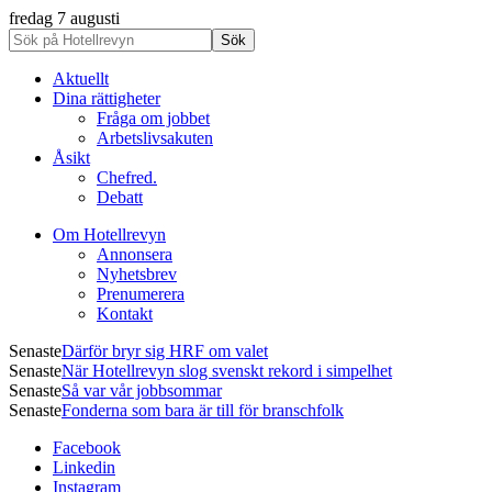
fredag 7 augusti
Aktuellt
Dina rättigheter
Fråga om jobbet
Arbetslivsakuten
Åsikt
Chefred.
Debatt
Om Hotellrevyn
Annonsera
Nyhetsbrev
Prenumerera
Kontakt
Senaste
Därför bryr sig HRF om valet
Senaste
När Hotellrevyn slog svenskt rekord i simpelhet
Senaste
Så var vår jobbsommar
Senaste
Fonderna som bara är till för branschfolk
Facebook
Linkedin
Instagram