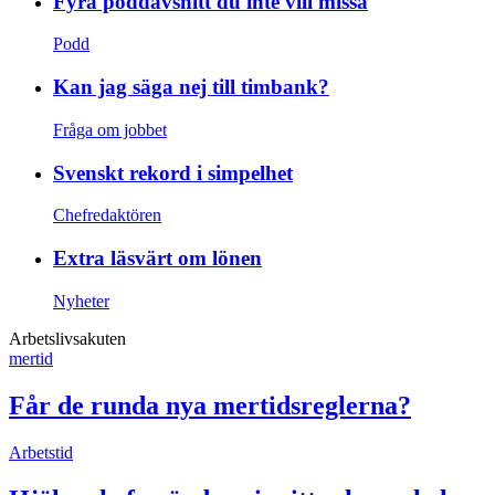
Fyra poddavsnitt du inte vill missa
Podd
Kan jag säga nej till timbank?
Fråga om jobbet
Svenskt rekord i simpelhet
Chefredaktören
Extra läsvärt om lönen
Nyheter
Arbetslivsakuten
mertid
Får de runda nya mertidsreglerna?
Arbetstid