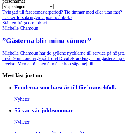
personalmat
Tvingad till fast semesterperiod?
Tio timmar med eller utan rast?
Täcker försäkringen tappad plånbok?
Ställ en fråga om jobbet
Michelle Chamoun
”Gästerna blir mina vänner”
Michelle Chamoun har de gyllene nycklarna till service på högsta
nivå. Som concierge på Hotel Rival skräddarsyr hon gästens upp­
levelse. Men ett önskemål måste hon säga nej till.
Mest läst just nu
Fonderna som bara är till för branschfolk
Nyheter
Så var vår jobbsommar
Nyheter