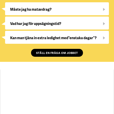
Måste jag ha matavdrag?
Vad har jag för uppsägningstid?
Kan man tjäna in extra ledighet med ”enstaka dagar”?
STÄLL EN FRÅGA OM JOBBET