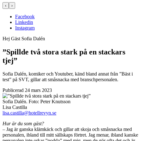
‹
›
Facebook
Linkedin
Instagram
Hej Gäst
Sofia Dalén
”Spillde två stora stark på en stackars
tjej”
Sofia Dalén, komiker och Youtuber, känd bland annat från ”Bäst i
test” på SVT, gillar att småsnacka med branschpersonalen.
Publicerad 24 mars 2023
Sofia Dalén.
Foto:
Peter Knutsson
Lisa Castilla
lisa.castilla@hotellrevyn.se
Hur är du som gäst?
– Jag är ganska klämkäck och gillar att skoja och småsnacka med
personalen, ibland till mitt sällskaps förtret. Jag menar, ibland kanske
personalen inte orkar ”podda” med mig, men de gör ofta det och är