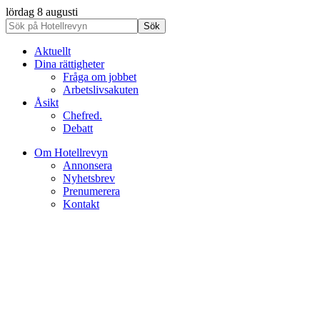
lördag 8 augusti
Aktuellt
Dina rättigheter
Fråga om jobbet
Arbetslivsakuten
Åsikt
Chefred.
Debatt
Om Hotellrevyn
Annonsera
Nyhetsbrev
Prenumerera
Kontakt