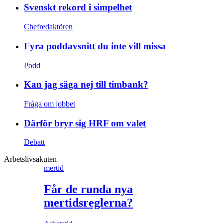
Svenskt rekord i simpelhet
Chefredaktören
Fyra poddavsnitt du inte vill missa
Podd
Kan jag säga nej till timbank?
Fråga om jobbet
Därför bryr sig HRF om valet
Debatt
Arbetslivsakuten
mertid
Får de runda nya
mertidsreglerna?