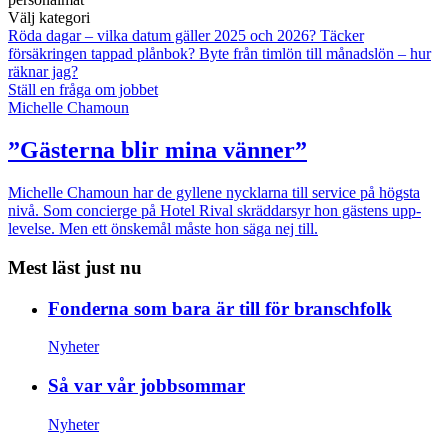
Välj kategori
Röda dagar – vilka datum gäller 2025 och 2026?
Täcker
försäkringen tappad plånbok?
Byte från timlön till månadslön – hur
räknar jag?
Ställ en fråga om jobbet
Michelle Chamoun
”Gästerna blir mina vänner”
Michelle Chamoun har de gyllene nycklarna till service på högsta
nivå. Som concierge på Hotel Rival skräddarsyr hon gästens upp­
levelse. Men ett önskemål måste hon säga nej till.
Mest läst just nu
Fonderna som bara är till för branschfolk
Nyheter
Så var vår jobbsommar
Nyheter