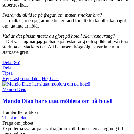
supertrevliga.
Svarar du alltid ja på frågan om maten smakar bra?
– Ja, oftast, men jag är inte heller rädd för att skicka tillbaka något
om jag inte är nöjd.
Vad är det pinsammaste du gjort på hotell eller restaurang?
– Det var nog när jag jobbade på restaurang och spillde ut två stora
stark på en stackars tjej. Att balansera höga ölglas var inte min
starkaste gren!
Dela
(
86
)
Dela
Tipsa
Hej Gäst
sofia dalén
Hej Gäst
Mando Diao
Mando Diao har slutat möblera om på hotell
Hämtar fler artiklar
Till startsidan
Fråga om jobbet
Experterna svarar på läsarfrågor om allt från schemaläggning till
personalmat