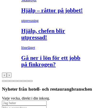
Skadedjur
Hjälp – råttor på jobbet!
utpressning
Hjälp, chefen blir
utpressad!
löneläget
Gå ner i lön för ett jobb
på finkrogen?
‹
›
Nyheter från hotell- och restaurangbranschen
Varje vecka, direkt i din inkorg.