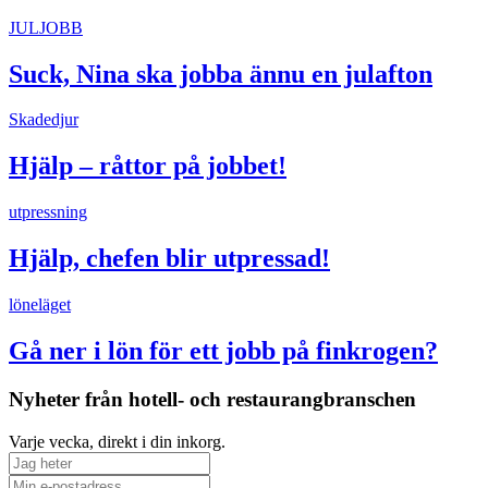
JULJOBB
Suck, Nina ska jobba ännu en julafton
Skadedjur
Hjälp – råttor på jobbet!
utpressning
Hjälp, chefen blir utpressad!
löneläget
Gå ner i lön för ett jobb på finkrogen?
Nyheter från hotell- och restaurangbranschen
Varje vecka, direkt i din inkorg.