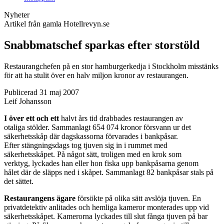
Nyheter
Artikel från gamla Hotellrevyn.se
Snabbmatschef sparkas efter storstöld
Restaurangchefen på en stor hamburgerkedja i Stockholm misstänks
för att ha stulit över en halv miljon kronor av restaurangen.
Publicerad 31 maj 2007
Leif Johansson
I över ett och ett
halvt års tid drabbades restaurangen av
otaliga stölder. Sammanlagt 654 074 kronor försvann ur det
säkerhetsskåp där dagskassorna förvarades i bankpåsar.
Efter stängningsdags tog tjuven sig in i rummet med
säkerhetsskåpet. På något sätt, troligen med en krok som
verktyg, lyckades han eller hon fiska upp bankpåsarna genom
hålet där de släpps ned i skåpet. Sammanlagt 82 bankpåsar stals på
det sättet.
Restaurangens ägare
försökte på olika sätt avslöja tjuven. En
privatdetektiv anlitades och hemliga kameror monterades upp vid
säkerhetsskåpet. Kamerorna lyckades till slut fånga tjuven på bar