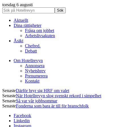
torsdag 6 augusti
Aktuellt
Dina rättigheter
Fråga om jobbet
Arbetslivsakuten
Åsikt
Chefred.
Debatt
Om Hotellrevyn
Annonsera
Nyhetsbrev
Prenumerera
Kontakt
Senaste
Därför bryr sig HRF om valet
Senaste
När Hotellrevyn slog svenskt rekord i simpelhet
Senaste
Så var vår jobbsommar
Senaste
Fonderna som bara är till för branschfolk
Facebook
Linkedin
Instagram