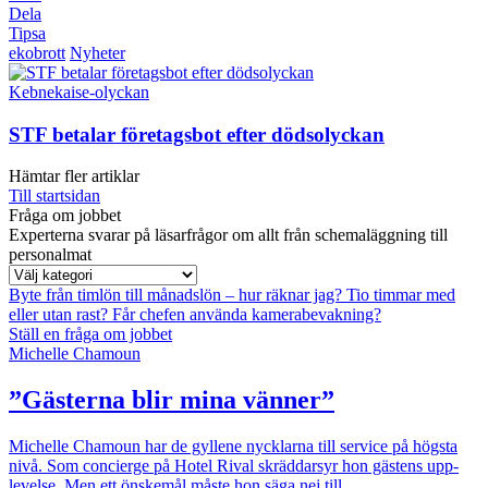
Dela
Tipsa
ekobrott
Nyheter
Kebnekaise-olyckan
STF betalar företagsbot efter dödsolyckan
Hämtar fler artiklar
Till startsidan
Fråga om jobbet
Experterna svarar på läsarfrågor om allt från schemaläggning till
personalmat
Byte från timlön till månadslön – hur räknar jag?
Tio timmar med
eller utan rast?
Får chefen använda kamerabevakning?
Ställ en fråga om jobbet
Michelle Chamoun
”Gästerna blir mina vänner”
Michelle Chamoun har de gyllene nycklarna till service på högsta
nivå. Som concierge på Hotel Rival skräddarsyr hon gästens upp­
levelse. Men ett önskemål måste hon säga nej till.