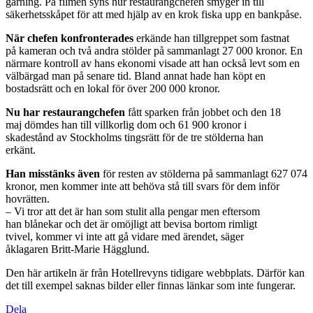
gärning. På filmen syns hur restaurangchefen smyger in till
säkerhetsskåpet för att med hjälp av en krok fiska upp en bankpåse.
När chefen konfronterades
erkände han tillgreppet som fastnat
på kameran och två andra stölder på sammanlagt 27 000 kronor. En
närmare kontroll av hans ekonomi visade att han också levt som en
välbärgad man på senare tid. Bland annat hade han köpt en
bostadsrätt och en lokal för över 200 000 kronor.
Nu har restaurangchefen
fått sparken från jobbet och den 18
maj dömdes han till villkorlig dom och 61 900 kronor i
skadestånd av Stockholms tingsrätt för de tre stölderna han
erkänt.
Han misstänks även
för resten av stölderna på sammanlagt 627 074
kronor, men kommer inte att behöva stå till svars för dem inför
hovrätten.
– Vi tror att det är han som stulit alla pengar men eftersom
han blånekar och det är omöjligt att bevisa bortom rimligt
tvivel, kommer vi inte att gå vidare med ärendet, säger
åklagaren Britt-Marie Hägglund.
Den här artikeln är från Hotellrevyns tidigare webbplats. Därför kan
det till exempel saknas bilder eller finnas länkar som inte fungerar.
Dela