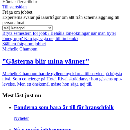
Hämtar fler artiklar
Till startsidan
Fråga om jobbet
Experterna svarar på läsarfrågor om allt från schemaläggning till
personalmat
Bryta semestern för jobb?
Behålla löneökningar när man byter
lönegrupp?
Kan jag säga nej till timbank?
Ställ en fråga om jobbet
Michelle Chamoun
”Gästerna blir mina vänner”
Michelle Chamoun har de gyllene nycklarna till service på högsta
nivå. Som concierge på Hotel Rival skräddarsyr hon gästens upp­
levelse. Men ett önskemål måste hon säga nej till.
Mest läst just nu
Fonderna som bara är till för branschfolk
Nyheter
Så var vår jobbsommar