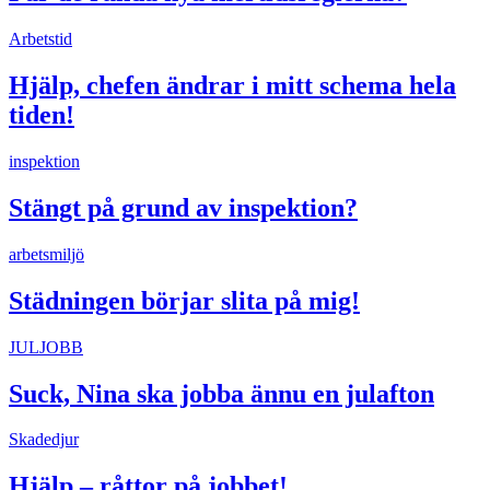
Arbetstid
Hjälp, chefen ändrar i mitt schema hela
tiden!
inspektion
Stängt på grund av inspektion?
arbetsmiljö
Städningen börjar slita på mig!
JULJOBB
Suck, Nina ska jobba ännu en julafton
Skadedjur
Hjälp – råttor på jobbet!