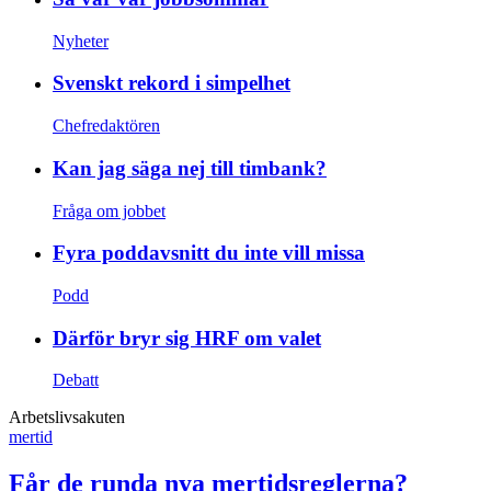
Nyheter
Svenskt rekord i simpelhet
Chefredaktören
Kan jag säga nej till timbank?
Fråga om jobbet
Fyra poddavsnitt du inte vill missa
Podd
Därför bryr sig HRF om valet
Debatt
Arbetslivsakuten
mertid
Får de runda nya mertidsreglerna?