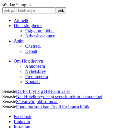
söndag 9 augusti
Aktuellt
Dina rättigheter
Fråga om jobbet
Arbetslivsakuten
Åsikt
Chefred.
Debatt
Om Hotellrevyn
Annonsera
Nyhetsbrev
Prenumerera
Kontakt
Senaste
Därför bryr sig HRF om valet
Senaste
När Hotellrevyn slog svenskt rekord i simpelhet
Senaste
Så var vår jobbsommar
Senaste
Fonderna som bara är till för branschfolk
Facebook
Linkedin
Instagram