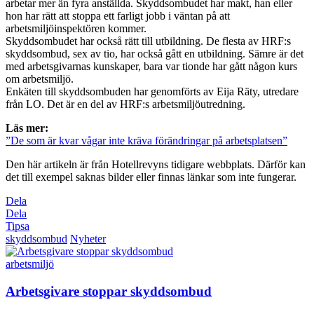
arbetar mer än fyra anställda. Skyddsombudet har makt, han eller
hon har rätt att stoppa ett farligt jobb i väntan på att
arbetsmiljöinspektören kommer.
Skyddsombudet har också rätt till utbildning. De flesta av HRF:s
skyddsombud, sex av tio, har också gått en utbildning. Sämre är det
med arbetsgivarnas kunskaper, bara var tionde har gått någon kurs
om arbetsmiljö.
Enkäten till skyddsombuden har genomförts av Eija Räty, utredare
från LO. Det är en del av HRF:s arbetsmiljöutredning.
Läs mer:
”De som är kvar vågar inte kräva förändringar på arbetsplatsen”
Den här artikeln är från Hotellrevyns tidigare webbplats. Därför kan
det till exempel saknas bilder eller finnas länkar som inte fungerar.
Dela
Dela
Tipsa
skyddsombud
Nyheter
arbetsmiljö
Arbetsgivare stoppar skyddsombud