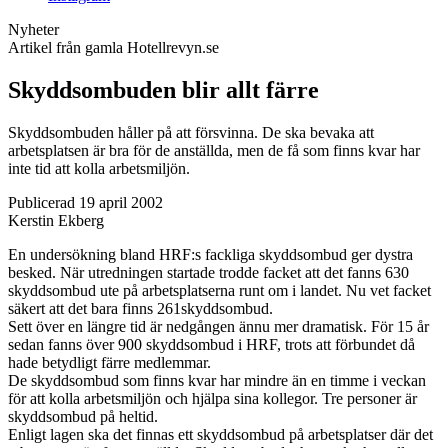
Nyheter
Artikel från gamla Hotellrevyn.se
Skyddsombuden blir allt färre
Skyddsombuden håller på att försvinna. De ska bevaka att
arbetsplatsen är bra för de anställda, men de få som finns kvar har
inte tid att kolla arbetsmiljön.
Publicerad 19 april 2002
Kerstin Ekberg
En undersökning bland HRF:s fackliga skyddsombud ger dystra
besked. När utredningen startade trodde facket att det fanns 630
skyddsombud ute på arbetsplatserna runt om i landet. Nu vet facket
säkert att det bara finns 261skyddsombud.
Sett över en längre tid är nedgången ännu mer dramatisk. För 15 år
sedan fanns över 900 skyddsombud i HRF, trots att förbundet då
hade betydligt färre medlemmar.
De skyddsombud som finns kvar har mindre än en timme i veckan
för att kolla arbetsmiljön och hjälpa sina kollegor. Tre personer är
skyddsombud på heltid.
Enligt lagen ska det finnas ett skyddsombud på arbetsplatser där det