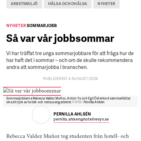
ARBETSMILJÖ
HÄLSA OCH OHÄLSA
NYHETER
NYHETER
SOMMARJOBB
Så var vår jobbsommar
Vi har träffat tre unga sommarjobbare för att fråga hur de
har haft det i sommar – och om de skulle rekommendera
andra att sommarjobba i branschen.
PUBLICERAD 4 AUGUSTI 2026
Sommarjobbarna Rebecca Valdez Muñoz, Anton Yu och Egil Österlund sammanfattar
sina intryck av hotell- och restaurangarbetet.
FOTO:
Pernilla Ahlsén
PERNILLA AHLSÉN
pernilla.ahlsen@hotellrevyn.se
Rebecca Valdez Muñoz tog studenten från hotell- och