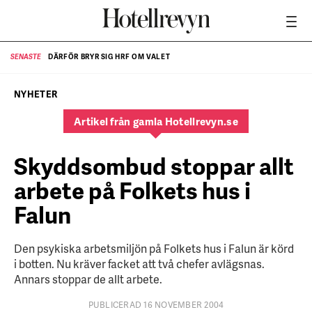
DÄRFÖR BRYR SIG HRF OM VALET
SENASTE
SE
NYHETER
Artikel från gamla Hotellrevyn.se
Skyddsombud stoppar allt
arbete på Folkets hus i
Falun
Den psykiska arbetsmiljön på Folkets hus i Falun är körd
i botten. Nu kräver facket att två chefer avlägsnas.
Annars stoppar de allt arbete.
PUBLICERAD 16 NOVEMBER 2004