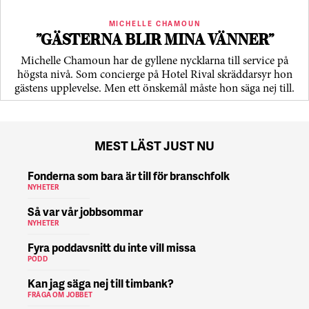
MICHELLE CHAMOUN
”GÄSTERNA BLIR MINA VÄNNER”
Michelle Chamoun har de gyllene nycklarna till service på
högsta nivå. Som concierge på Hotel Rival skräddarsyr hon
gästens upp­levelse. Men ett önskemål måste hon säga nej till.
MEST LÄST JUST NU
Fonderna som bara är till för branschfolk
NYHETER
Så var vår jobbsommar
NYHETER
Fyra poddavsnitt du inte vill missa
PODD
Kan jag säga nej till timbank?
FRÅGA OM JOBBET