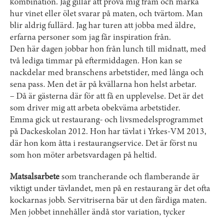
kombination. Jag gillar att prova mig fram och märka
hur vinet eller ölet svarar på maten, och tvärtom. Man
blir aldrig fullärd. Jag har turen att jobba med äldre,
erfarna personer som jag får inspiration från.
Den här dagen jobbar hon från lunch till midnatt, med
två lediga timmar på eftermiddagen. Hon kan se
nackdelar med branschens arbetstider, med långa och
sena pass. Men det är på kvällarna hon helst arbetar.
– Då är gästerna där för att få en upp­levelse. Det är det
som driver mig att arbeta obekväma arbetstider.
Emma gick ut restaurang- och livsmedelsprogrammet
på Dackeskolan 2012. Hon har tävlat i Yrkes-VM 2013,
där hon kom åtta i restaurangservice. Det är först nu
som hon möter arbetsvardagen på heltid.
Matsalsarbete
som trancherande och flamberande är
viktigt under tävlandet, men på en restaurang är det ofta
kockarnas jobb. Servitriserna bär ut den färdiga maten.
Men jobbet innehåller ändå stor variation, tycker