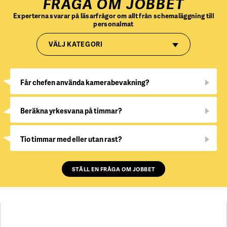
FRÅGA OM JOBBET
Experterna svarar på läsarfrågor om allt från schemaläggning till
personalmat
VÄLJ KATEGORI
Får chefen använda kamerabevakning?
Beräkna yrkesvana på timmar?
Tio timmar med eller utan rast?
STÄLL EN FRÅGA OM JOBBET