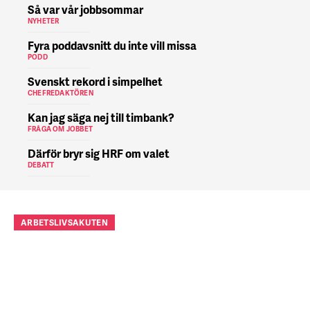
Så var vår jobbsommar
NYHETER
Fyra poddavsnitt du inte vill missa
PODD
Svenskt rekord i simpelhet
CHEFREDAKTÖREN
Kan jag säga nej till timbank?
FRÅGA OM JOBBET
Därför bryr sig HRF om valet
DEBATT
ARBETSLIVSAKUTEN