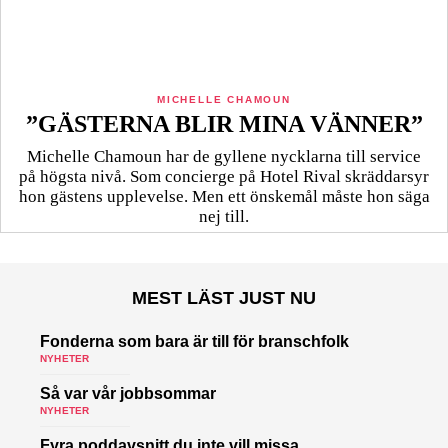
MICHELLE CHAMOUN
”GÄSTERNA BLIR MINA VÄNNER”
Michelle Chamoun har de gyllene nycklarna till service
på högsta nivå. Som concierge på Hotel Rival skräddarsyr
hon gästens upp­levelse. Men ett önskemål måste hon säga
nej till.
MEST LÄST JUST NU
Fonderna som bara är till för branschfolk
NYHETER
Så var vår jobbsommar
NYHETER
Fyra poddavsnitt du inte vill missa