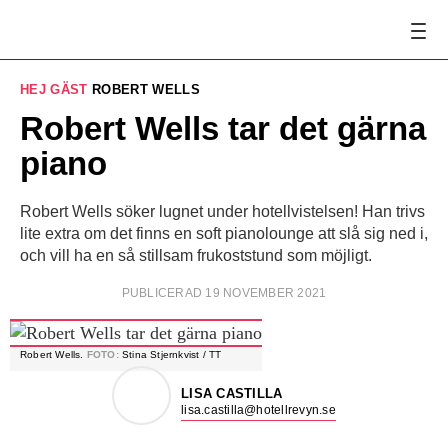
HEJ GÄST
ROBERT WELLS
Robert Wells tar det gärna
piano
Robert Wells söker lugnet under hotellvistelsen! Han trivs
lite extra om det finns en soft pianolounge att slå sig ned i,
och vill ha en så stillsam frukoststund som möjligt.
PUBLICERAD 19 NOVEMBER 2021
Robert Wells.
FOTO:
Stina Stjernkvist / TT
LISA CASTILLA
lisa.castilla@hotellrevyn.se