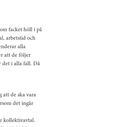
som facket höll i på
, arbets­tid och
nderar alla
 att de följer
det i alla fall. Då
g att de ska vara
ersom det ingår
e kollektivavtal.