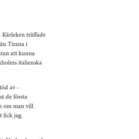
. Kärleken träffade
ån Tirana i
 utan att kunna
kholms italienska
töd av ­
t de första
n om man vill
 fick jag.