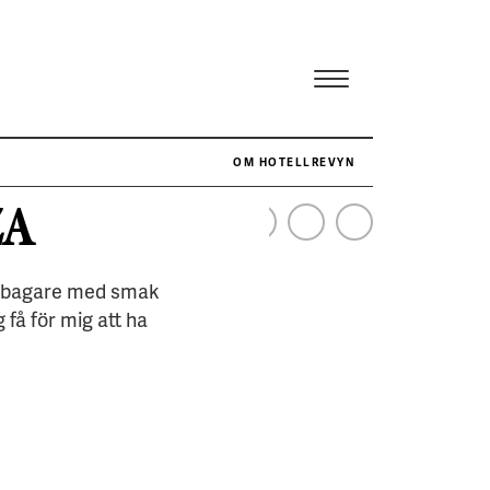
OM HOTELLREVYN
ZA
NÄR HOTELLREVYN SLOG SVENSKT REKORD I SIMPELHET
SENASTE
izzabagare med smak
 få för mig att ha