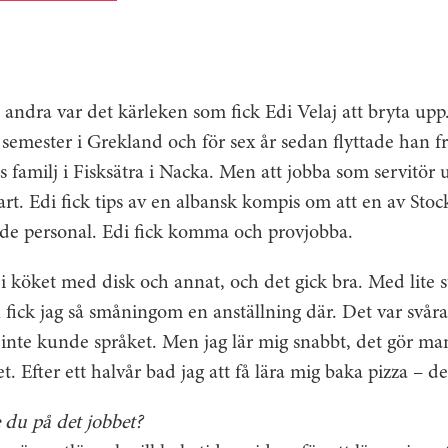
andra var det kärleken som fick Edi Velaj att bryta upp
semester i Grekland och för sex år sedan flyttade han fr
s familj i Fisksätra i Nacka. Men att jobba som servitör
rt. Edi fick tips av en ­albansk kompis om att en av Stoc
de personal. Edi fick komma och provjobba.
ll i köket med disk och annat, och det gick bra. Med lite s
fick jag så småningom en anställning där. Det var svåras
inte kunde språket. Men jag lär mig snabbt, det gör ma
. Efter ett halvår bad jag att få lära mig baka pizza – det
 du på det jobbet?