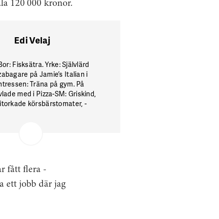
ala 120 000 kronor.
Edi Velaj
Bor: Fisksätra. Yrke: Självlärd
a­bagare på Jamie’s Italian i
ntressen: Träna på gym. På
vlade med i Pizza-SM: Griskind,
itorkade körsbärstomater, ­
asse och parmesan.
 fått flera ­
 ett jobb där jag