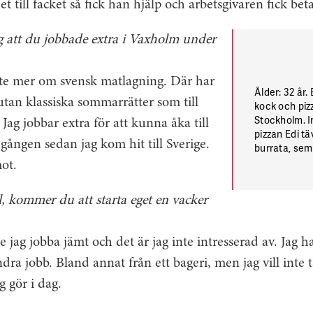
 till facket så fick han hjälp och arbetsgivaren fick bet
 att du jobbade extra i Vaxholm under
lite mer om svensk matlagning. Där har
Ålder: 32 år. 
 utan klassiska sommarrätter som till
kock och pizz
Stockholm. I
ag jobbar extra för att kunna åka till
pizzan Edi tä
 gången sedan jag kom hit till Sverige.
burrata, sem
havssalt, kr
ot.
äl, kommer du att starta eget en vacker
 jag jobba jämt och det är jag inte intresserad av. Jag har
a jobb. Bland annat från ett bageri, men jag vill inte ta
g gör i dag.