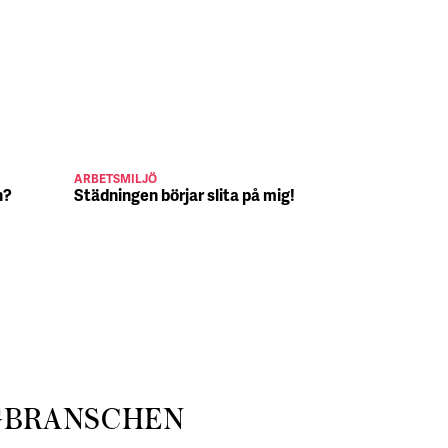
ARBETSMILJÖ
JULJOBB
n?
Städningen börjar slita på mig!
Suck, Nina 
julafton
GBRANSCHEN