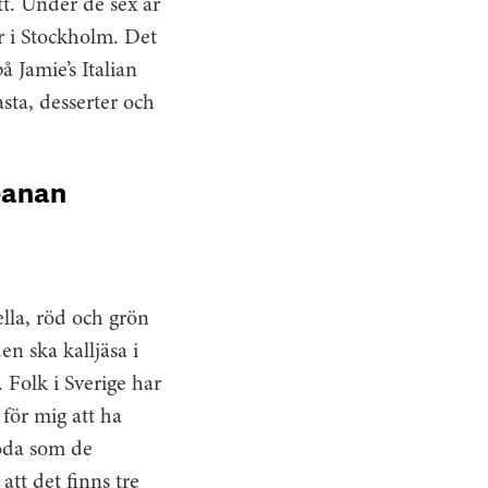
ytt. Under de sex år
er i Stockholm. Det
å Jamie’s Italian
sta, ­desserter och
 banan
ella, röd och grön
en ska kalljäsa i
Folk i Sverige har
 för mig att ha
goda som de
att det finns tre