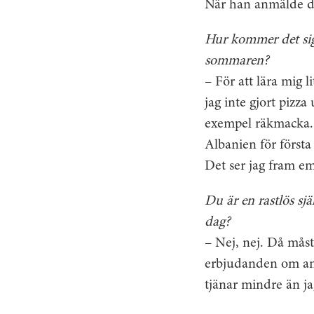
När han anmälde det
Hur kommer det sig
sommaren?
– För att lära mig 
jag inte gjort pizza
exempel räkmacka. J
Albanien för första
Det ser jag fram em
Du är en rastlös sj
dag?
– Nej, nej. Då måste
erbjudanden om andr
tjänar mindre än ja