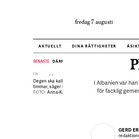
fredag 7 augusti
AKTUELLT
DINA RÄTTIGHETER
ÅSIK
P
DÄRFÖR BRYR SIG HRF OM VALET
SENASTE
Degen ska kalljäsa minst 72
I Albanien var han
timmar, säger Edi Velaj.
för facklig gemen
FOTO:
Anna-Karin Nilsson
GERD ER
redaktion