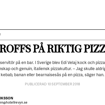
PORTRÄTTET
EDI VELAJ
T
ROFFS PÅ RIKTIG PIZ
 servitör på en bar. I Sverige blev Edi Velaj kock och p
skap och genuin, italiensk pizzakultur. – Jag skulle aldrig
kebab, banan eller bearnaisesås på en pizza, säger han.
PUBLICERAD 10 SEPTEMBER 2018
IKSSON
en@hotellrevyn.se