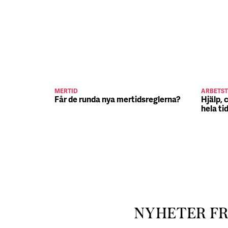
MERTID
ARBETST
Får de runda nya mertidsreglerna?
Hjälp, 
hela ti
NYHETER F