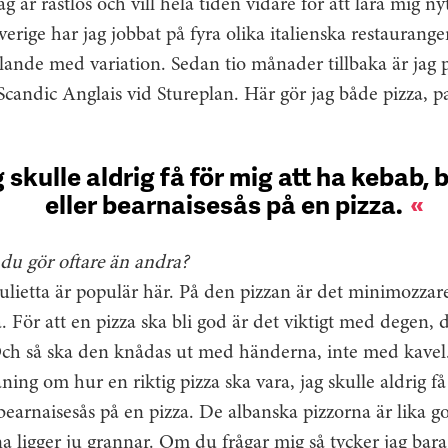
Jag är rastlös och vill hela tiden vidare för att lära mig n
verige har jag jobbat på fyra olika italienska restaurang
klande med variation. Sedan tio månader tillbaka är jag p
Scandic Anglais vid Stureplan. Här gör jag både pizza, pa
 skulle aldrig få för mig att ha kebab,
eller bearnaisesås på en pizza.
 du gör oftare än andra?
ulietta är populär här. På den pizzan är det minimozzar
. För att en pizza ska bli god är det viktigt med degen, d
ch så ska den knådas ut med händerna, inte med kavel. 
ning om hur en riktig pizza ska vara, jag skulle aldrig få
bearnaisesås på en pizza. De albanska pizzorna är lika 
a ligger ju grannar. Om du frågar mig så tycker jag bara 