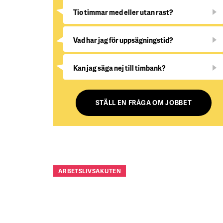
Tio timmar med eller utan rast?
Vad har jag för uppsägningstid?
Kan jag säga nej till timbank?
STÄLL EN FRÅGA OM JOBBET
ARBETSLIVSAKUTEN