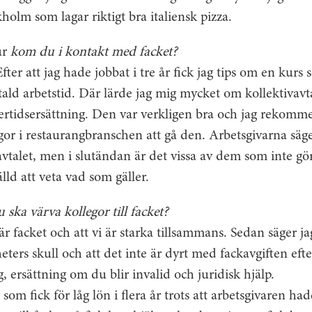
holm som lagar riktigt bra italiensk pizza.
r
kom du i kontakt med facket?
Efter att jag hade jobbat i tre år fick jag tips om en kurs 
tald arbetstid. Där lärde jag mig mycket om kollektivavtal
ertidsersättning. Den var verkligen bra och jag rekomme
or i restaurangbranschen att gå den. Arbetsgivarna säger
avtalet, men i slutändan är det vissa av dem som inte gör 
lld att veta vad som gäller.
 ska värva kollegor till facket?
är facket och att vi är starka tillsammans. Sedan säger ja
heters skull och att det inte är dyrt med fackavgiften eft
 ersättning om du blir invalid och juridisk hjälp.
som fick för låg lön i flera år trots att arbetsgivaren had