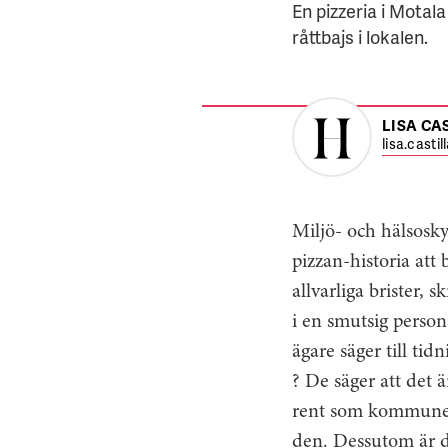
En pizzeria i Motal
råttbajs i lokalen.
LISA CA
lisa.casti
Miljö- och hälsosky
pizzan-historia att 
allvarliga brister,
i en smutsig person
ägare säger till tid
? De säger att det
rent som kommunen 
den. Dessutom är d