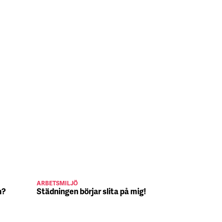
ARBETSMILJÖ
JULJOBB
n?
Städningen börjar slita på mig!
Suck, Nina 
julafton