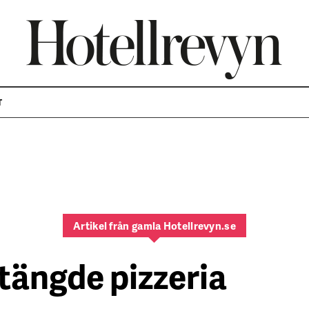
T
Artikel från gamla Hotellrevyn.se
tängde pizzeria