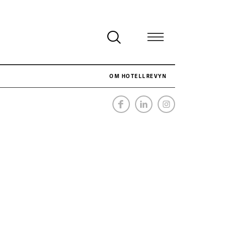
OM HOTELLREVYN
NÄR HOTELLREVYN SLOG SVENSKT REKORD I SIMPELHET
SENASTE