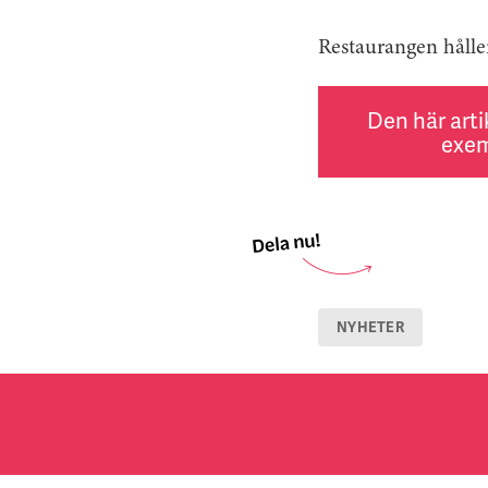
Restaurangen håller
Den här arti
exem
NYHETER