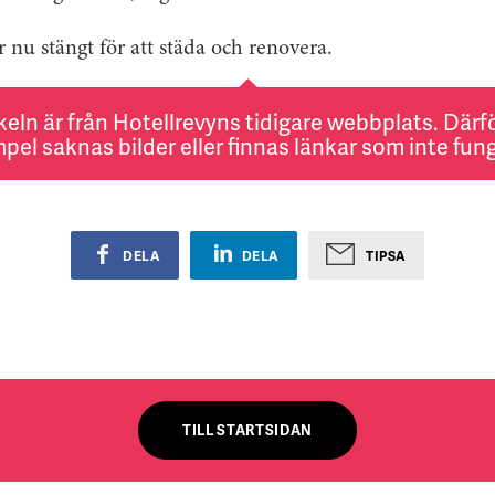
 nu stängt för att städa och renovera.
keln är från Hotellrevyns tidigare webbplats. Därför
pel saknas bilder eller finnas länkar som inte fung
DELA
DELA
TIPSA
TILL STARTSIDAN