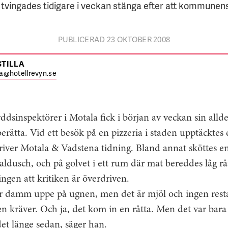
a tvingades tidigare i veckan stänga efter att kommunens
PUBLICERAD 23 OKTOBER 2008
STILLA
lla@hotellrevyn.se
ddsinspektörer i Motala fick i början av veckan sin allde
berätta. Vid ett besök på en pizzeria i staden upptäcktes
 skriver Motala & Vadstena tidning. Bland annat sköttes e
aldusch, och på golvet i ett rum där mat bereddes låg råt
ningen att kritiken är överdriven.
 är damm uppe på ugnen, men det är mjöl och ingen rest
kräver. Och ja, det kom in en råtta. Men det var bara e
et länge sedan, säger han.