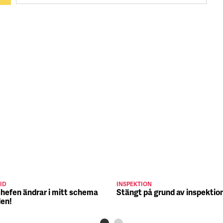
ID
INSPEKTION
chefen ändrar i mitt schema
Stängt på grund av inspektio
den!