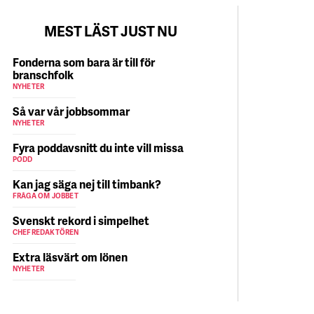
MEST LÄST JUST NU
Fonderna som bara är till för
branschfolk
NYHETER
Så var vår jobbsommar
NYHETER
Fyra poddavsnitt du inte vill missa
PODD
Kan jag säga nej till timbank?
FRÅGA OM JOBBET
Svenskt rekord i simpelhet
CHEFREDAKTÖREN
Extra läsvärt om lönen
NYHETER