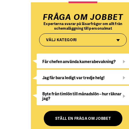
FRÅGA OM JOBBET
Experterna svarar på läsarfrågor om allt från
schemaläggning till personalmat
VÄLJ KATEGORI
Får chefen använda kamerabevakning?
Jag får bara ledigt var tredje helg!
Byte från timlön till månadslön – hur räknar
jag?
STÄLL EN FRÅGA OM JOBBET