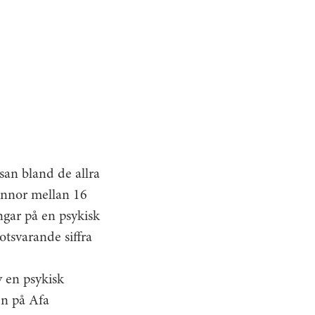
san bland de allra
vinnor mellan 16
ingar på en psykisk
otsvarande siffra
v en psykisk
en på Afa