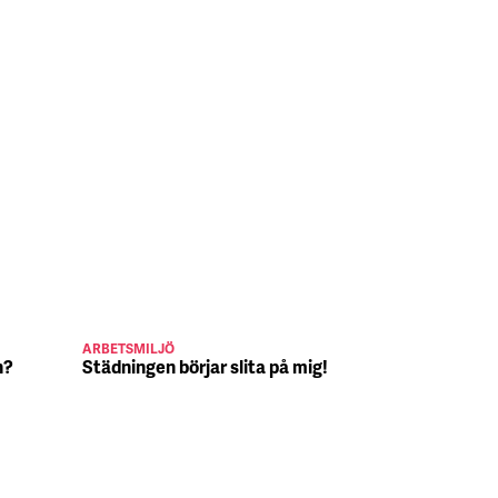
ARBETSMILJÖ
JULJOBB
n?
Städningen börjar slita på mig!
Suck, Nina 
julafton