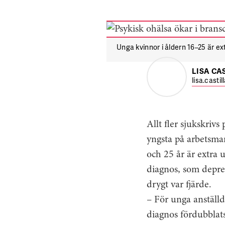
Unga kvinnor i åldern 16–25 är ex
LISA CA
lisa.casti
Allt fler sjukskriv
yngsta på arbetsmar
och 25 år är extra 
diagnos, som depres
drygt var fjärde.
– För unga anställd
diagnos fördubblat