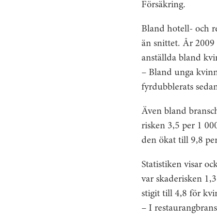
Försäkring.
Bland hotell- och r
än snittet. År 2009
anställda bland kvi
– Bland unga kvinn
fyrdubblerats seda
Även bland branschk
risken 3,5 per 1 00
den ökat till 9,8 pe
Statistiken visar oc
var skaderisken 1,
stigit till 4,8 för 
– I restaurangbrans