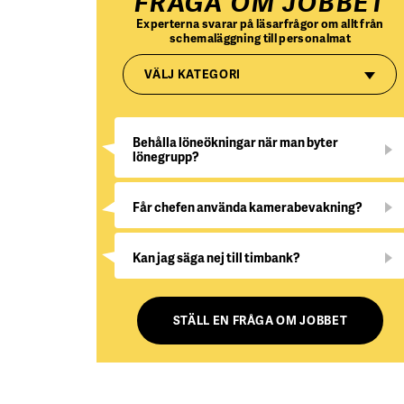
FRÅGA OM JOBBET
Experterna svarar på läsarfrågor om allt från
schemaläggning till personalmat
VÄLJ KATEGORI
Behålla löneökningar när man byter
lönegrupp?
Får chefen använda kamerabevakning?
Kan jag säga nej till timbank?
STÄLL EN FRÅGA OM JOBBET