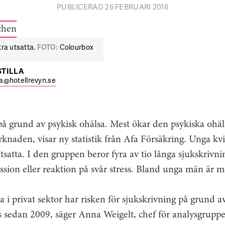
PUBLICERAD 26 FEBRUARI 2016
tra utsatta.
FOTO:
Colourbox
STILLA
lla@hotellrevyn.se
s på grund av psykisk ohälsa. Mest ökar den psykiska ohäl
knaden, visar ny statistik från Afa Försäkring. Unga k
utsatta. I den gruppen beror fyra av tio långa sjukskrivn
sion eller reaktion på svår stress. Bland unga män är m
a i privat sektor har risken för sjukskrivning på grund a
s sedan 2009, säger Anna Weigelt, chef för analysgrupp