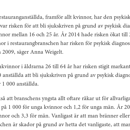
estauranganställda, framför allt kvinnor, har den psyki
 var risken för att bli sjukskriven på grund av psykisk di
nnor mellan 16 och 25 år. År 2014 hade risken ökat till 
or i restaurangbranschen har risken för psykisk diagnos
n 2009, säger Anna Weigelt.
vinnor i åldrarna 26 till 64 år har risken stigit markan
0 anställda att bli sjukskriven på grund av psykisk diag
r 1 000 anställda.
kså att branschens yngsta allt oftare råkar ut för allvarli
3 på 1 000 för unga kvinnor och 1,2 för unga män. År 2
kvinnor och 3,3 för män. Vanligast är att man bränner eller
chen är skador på grund av hetta det vanligaste, att man 