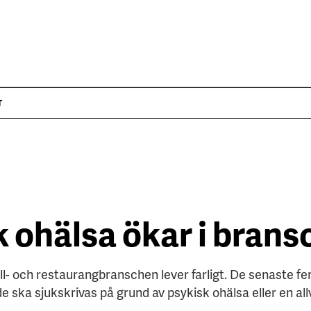
T
k ohälsa ökar i bran
ll- och restaurangbranschen lever farligt. De senaste f
de ska sjukskrivas på grund av psykisk ohälsa eller en all