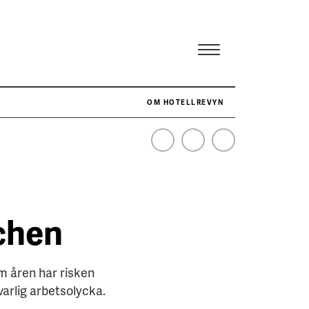
OM HOTELLREVYN
NÄR HOTELLREVYN SLOG SVENSKT REKORD I SIMPELHET
SENASTE
schen
em åren har risken
varlig arbetsolycka.