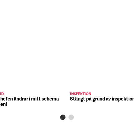
ID
INSPEKTION
chefen ändrar i mitt schema
Stängt på grund av inspektio
den!