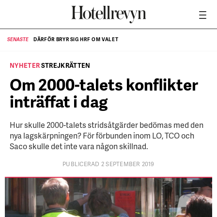
DÄRFÖR BRYR SIG HRF OM VALET
SENASTE
SE
NÄR HOTELLREVYN SLOG SVENSKT REKORD I SIMPELHET
SENASTE
NYHETER
STREJKRÄTTEN
Om 2000-talets konflikter
inträffat i dag
Hur skulle 2000-talets stridsåtgärder bedömas med den
nya lagskärpningen? För förbunden inom LO, TCO och
Saco skulle det inte vara någon skillnad.
PUBLICERAD 2 SEPTEMBER 2019