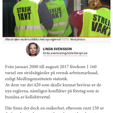
Vilka strejker skulle ha tillåtits med nya reglerna?
FOTO:
Mostphotos
LINDA SVENSSON
linda.svensson@hotellrevyn.se
Från januari 2000 till augusti 2017 förekom 1 160
varsel om strids­åtgärder på svensk arbetsmarknad,
enligt Medlings­institutets statistik.
Av dem var det 420 som skulle kunnat beröras av de
nya reglerna, nämligen konflikter på företag som är
bundna av kollektivavtal.
Där finns det dock en osäkerhet, eftersom runt 150 av