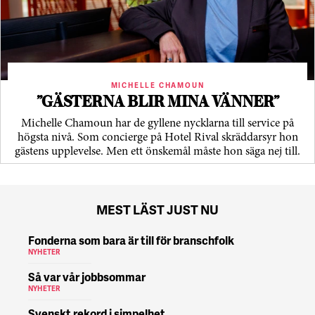
MICHELLE CHAMOUN
”GÄSTERNA BLIR MINA VÄNNER”
Michelle Chamoun har de gyllene nycklarna till service på
högsta nivå. Som concierge på Hotel Rival skräddarsyr hon
gästens upp­levelse. Men ett önskemål måste hon säga nej till.
MEST LÄST JUST NU
Fonderna som bara är till för branschfolk
NYHETER
Så var vår jobbsommar
NYHETER
Svenskt rekord i simpelhet