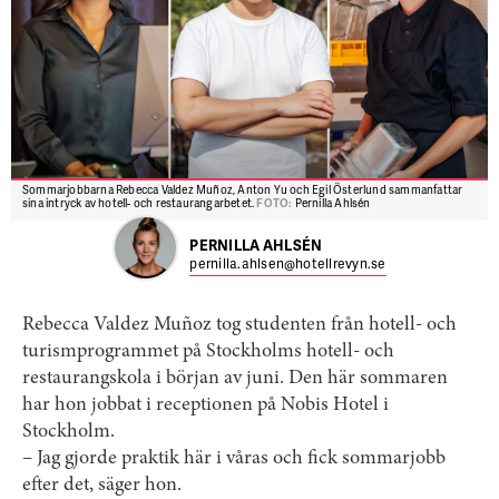
Sommarjobbarna Rebecca Valdez Muñoz, Anton Yu och Egil Österlund sammanfattar
sina intryck av hotell- och restaurangarbetet.
FOTO:
Pernilla Ahlsén
PERNILLA AHLSÉN
pernilla.ahlsen@hotellrevyn.se
Rebecca Valdez Muñoz tog studenten från hotell- och
turismprogrammet på Stockholms hotell- och
restaurangskola i början av juni. Den här sommaren
har hon jobbat i receptionen på Nobis Hotel i
Stockholm.
– Jag gjorde praktik här i våras och fick sommarjobb
efter det, säger hon.