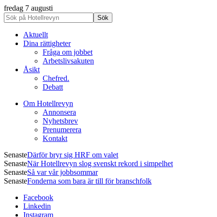
fredag 7 augusti
Aktuellt
Dina rättigheter
Fråga om jobbet
Arbetslivsakuten
Åsikt
Chefred.
Debatt
Om Hotellrevyn
Annonsera
Nyhetsbrev
Prenumerera
Kontakt
Senaste
Därför bryr sig HRF om valet
Senaste
När Hotellrevyn slog svenskt rekord i simpelhet
Senaste
Så var vår jobbsommar
Senaste
Fonderna som bara är till för branschfolk
Facebook
Linkedin
Instagram