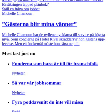
försäkringen tappad plånbok?
Ställ en fråga om jobbet
Michelle Chamoun
”Gästerna blir mina vänner”
Michelle Chamoun har de gyllene nycklarna till service på högsta
nivå. Som concierge på Hotel Rival skräddarsyr hon gästens upp­
levelse. Men ett önskemål måste hon säga nej till.
Mest läst just nu
Fonderna som bara är till för branschfolk
Nyheter
Så var vår jobbsommar
Nyheter
Fyra poddavsnitt du inte vill missa
Podd