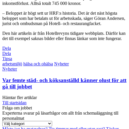
inkomstförlust. Alltså totalt 745 000 kronor.
– Beloppet är högt sett ur HRF:s historia. Det är det näst högsta
beloppet som har betalats ut för arbetsskada, säger Göran Andersen,
jurist och ombudsman på Hotell- och restaurangfacket.
Den här artikeln är från Hotellrevyns tidigare webbplats. Därför kan
det till exempel saknas bilder eller finnas länkar som inte fungerar.
Dela
Dela
Tipsa
arbetsmiljö
hälsa och ohälsa
Nyheter
Nyheter
Var femte städ- och köksanställd känner olust för att
gå till jobbet
Hämtar fler artiklar
Till startsidan
Fråga om jobbet
Experterna svarar på läsarfrågor om allt från schemaläggning till
personalmat
Måste jag ha matavdrag?
Tio timmar med eller utan rast?
Täcker