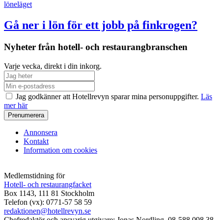
löneläget
Gå ner i lön för ett jobb på finkrogen?
Nyheter från hotell- och restaurangbranschen
Varje vecka, direkt i din inkorg.
Jag godkänner att Hotellrevyn sparar mina personuppgifter.
Läs
mer här
Annonsera
Kontakt
Information om cookies
Medlemstidning för
Hotell- och restaurangfacket
Box 1143, 111 81 Stockholm
Telefon (vx): 0771-57 58 59
redaktionen@hotellrevyn.se
Chefredaktör och ansvarig utgivare:
Jonas Nordling, 08-588 098 38