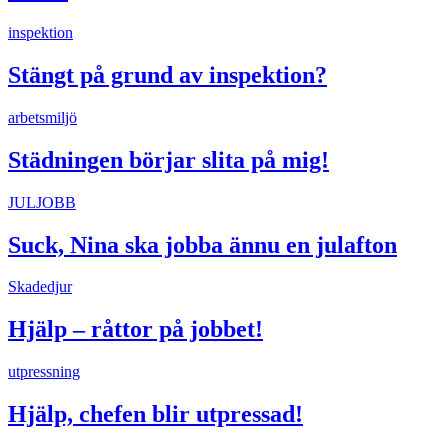
inspektion
Stängt på grund av inspektion?
arbetsmiljö
Städningen börjar slita på mig!
JULJOBB
Suck, Nina ska jobba ännu en julafton
Skadedjur
Hjälp – råttor på jobbet!
utpressning
Hjälp, chefen blir utpressad!