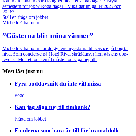
Kan man tjäna in extra ledighet med ”enstaka dagar”?
Bryta
semestern för jobb?
Röda dagar – vilka datum gäller 2025 och
2026?
Ställ en fråga om jobbet
Michelle Chamoun
”Gästerna blir mina vänner”
Michelle Chamoun har de gyllene nycklarna till service på högsta
nivå. Som concierge på Hotel Rival skräddarsyr hon gästens upp­
levelse. Men ett önskemål måste hon säga nej till.
Mest läst just nu
Fyra poddavsnitt du inte vill missa
Podd
Kan jag säga nej till timbank?
Fråga om jobbet
Fonderna som bara är till för branschfolk