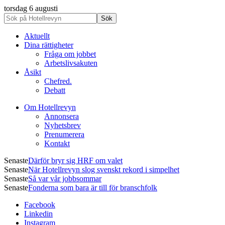
torsdag 6 augusti
Aktuellt
Dina rättigheter
Fråga om jobbet
Arbetslivsakuten
Åsikt
Chefred.
Debatt
Om Hotellrevyn
Annonsera
Nyhetsbrev
Prenumerera
Kontakt
Senaste
Därför bryr sig HRF om valet
Senaste
När Hotellrevyn slog svenskt rekord i simpelhet
Senaste
Så var vår jobbsommar
Senaste
Fonderna som bara är till för branschfolk
Facebook
Linkedin
Instagram