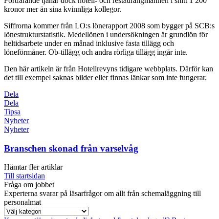
Fortfarande tjänar dock hotell- och restaurangmännen i snitt 1 200
kronor mer än sina kvinnliga kollegor.
Siffrorna kommer från LO:s lönerapport 2008 som bygger på SCB:s
lönestrukturstatistik. Medellönen i undersökningen är grundlön för
heltidsarbete under en månad inklusive fasta tillägg och
löneförmåner. Ob-tillägg och andra rörliga tillägg ingår inte.
Den här artikeln är från Hotellrevyns tidigare webbplats. Därför kan
det till exempel saknas bilder eller finnas länkar som inte fungerar.
Dela
Dela
Tipsa
Nyheter
Nyheter
Branschen skonad från varselvåg
Hämtar fler artiklar
Till startsidan
Fråga om jobbet
Experterna svarar på läsarfrågor om allt från schemaläggning till
personalmat