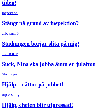
tiden!
inspektion
Stängt på grund av inspektion?
arbetsmiljö
Städningen börjar slita på mig!
JULJOBB
Suck, Nina ska jobba ännu en julafton
Skadedjur
Hjälp – råttor på jobbet!
utpressning
Hjälp, chefen blir utpressad!