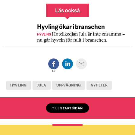
Läs också
Hyvling ökar i branschen
HYVLING
Hotellkedjan Jula är inte ensamma –
nu går hyveln för fullt i branschen.
69
HYVLING
JULA
UPPSÄGNING
NYHETER
TILL STARTSIDAN