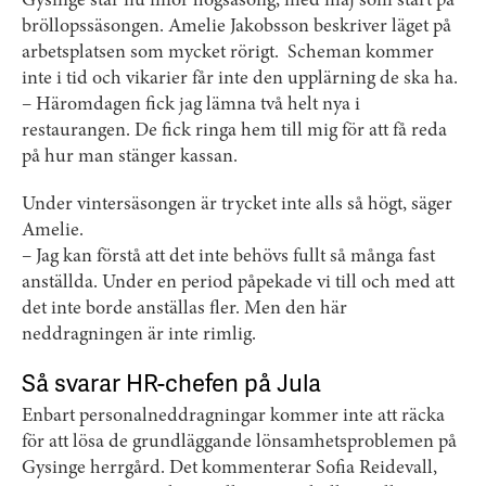
Gysinge står nu inför högsäsong, med maj som start på
bröllopssäsongen. Amelie Jakobsson beskriver läget på
arbetsplatsen som mycket rörigt. Scheman kommer
inte i tid och vikarier får inte den upplärning de ska ha.
– Häromdagen fick jag lämna två helt nya i
restaurangen. De fick ringa hem till mig för att få reda
på hur man stänger kassan.
Under vintersäsongen är trycket inte alls så högt, säger
Amelie.
– Jag kan förstå att det inte behövs fullt så många fast
anställda. Under en period påpekade vi till och med att
det inte borde anställas fler. Men den här
neddragningen är inte rimlig.
Så svarar HR-chefen på Jula
Enbart personalneddragningar kommer inte att räcka
för att lösa de grundläggande lönsamhetsproblemen på
Gysinge herrgård. Det kommenterar Sofia Reidevall,