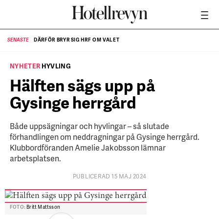
DÄRFÖR BRYR SIG HRF OM VALET
SENASTE
SE
NYHETER
HYVLING
Hälften sägs upp på
Gysinge herrgård
Både uppsägningar och hyvlingar – så slutade
förhandlingen om neddragningar på Gysinge herrgård.
Klubbordföranden Amelie Jakobsson lämnar
arbetsplatsen.
PUBLICERAD 15 MAJ 2024
FOTO:
Britt Mattsson