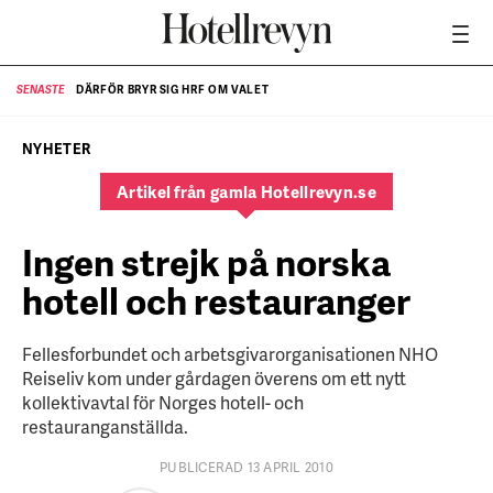
DÄRFÖR BRYR SIG HRF OM VALET
SENASTE
SE
NYHETER
Artikel från gamla Hotellrevyn.se
Ingen strejk på norska
hotell och restauranger
Fellesforbundet och arbetsgivarorganisationen NHO
Reiseliv kom under gårdagen överens om ett nytt
kollektivavtal för Norges hotell- och
restauranganställda.
PUBLICERAD 13 APRIL 2010