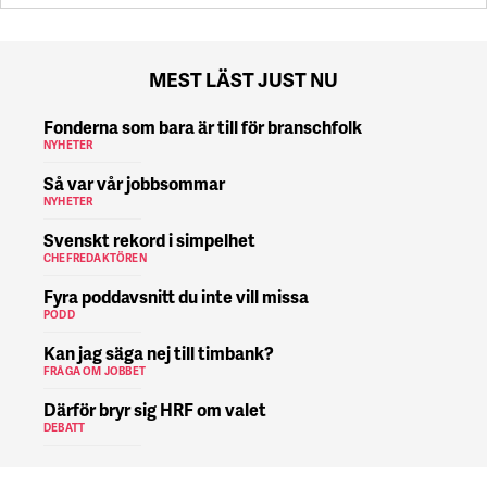
MEST LÄST JUST NU
Fonderna som bara är till för branschfolk
NYHETER
Så var vår jobbsommar
NYHETER
Svenskt rekord i simpelhet
CHEFREDAKTÖREN
Fyra poddavsnitt du inte vill missa
PODD
Kan jag säga nej till timbank?
FRÅGA OM JOBBET
Därför bryr sig HRF om valet
DEBATT