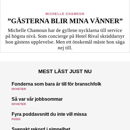
MICHELLE CHAMOUN
”GÄSTERNA BLIR MINA VÄNNER”
Michelle Chamoun har de gyllene nycklarna till service
på högsta nivå. Som concierge på Hotel Rival skräddarsyr
hon gästens upp­levelse. Men ett önskemål måste hon säga
nej till.
MEST LÄST JUST NU
Fonderna som bara är till för branschfolk
NYHETER
Så var vår jobbsommar
NYHETER
Fyra poddavsnitt du inte vill missa
PODD
Svenskt rekord i simpelhet