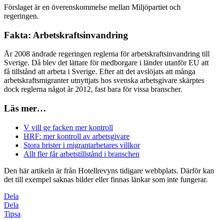
Förslaget är en överenskommelse mellan Miljöpartiet och
regeringen.
Fakta: Arbetskraftsinvandring
År 2008 ändrade regeringen reglerna för arbetskraftsinvandring till
Sverige. Då blev det lättare för medborgare i länder utanför EU att
få tillstånd att arbeta i Sverige. Efter att det avslöjats att många
arbetskraftsmigranter utnyttjats hos svenska arbetsgivare skärptes
dock reglerna något år 2012, fast bara för vissa branscher.
Läs mer…
V vill ge facken mer kontroll
HRF: mer kontroll av arbetsgivare
Stora brister i migrantarbetares villkor
Allt fler får arbetstillstånd i branschen
Den här artikeln är från Hotellrevyns tidigare webbplats. Därför kan
det till exempel saknas bilder eller finnas länkar som inte fungerar.
Dela
Dela
Tipsa