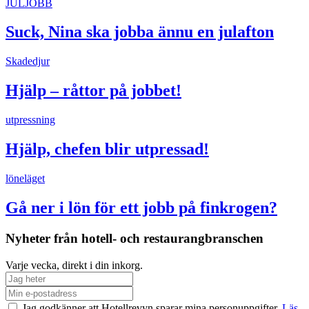
JULJOBB
Suck, Nina ska jobba ännu en julafton
Skadedjur
Hjälp – råttor på jobbet!
utpressning
Hjälp, chefen blir utpressad!
löneläget
Gå ner i lön för ett jobb på finkrogen?
Nyheter från hotell- och restaurangbranschen
Varje vecka, direkt i din inkorg.
Jag godkänner att Hotellrevyn sparar mina personuppgifter.
Läs