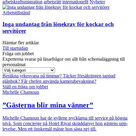
arbetskraftsmigration
arbetsrätt
internationellt
Nyheter
Arbetstillstånd
Inga undantag från lönekrav för kockar och
servitörer
Hämtar fler artiklar
Till startsidan
Fråga om jobbet
Experterna svarar på läsarfrågor om allt från schemaläggning till
personalmat
Beräkna yrkesvana på timmar?
Täcker försäkringen tappad
plånbok?
Får chefen använda kamerabevakning?
Ställ en fråga om jobbet
Michelle Chamoun
”Gästerna blir mina vänner”
Michelle Chamoun har de gyllene nycklarna till service på högsta
nivå. Som concierge på Hotel Rival skräddarsyr hon gästens upp­
levelse. Men ett önskemål måste hon säga nej till.