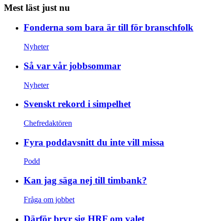
Mest läst just nu
Fonderna som bara är till för branschfolk
Nyheter
Så var vår jobbsommar
Nyheter
Svenskt rekord i simpelhet
Chefredaktören
Fyra poddavsnitt du inte vill missa
Podd
Kan jag säga nej till timbank?
Fråga om jobbet
Därför bryr sig HRF om valet