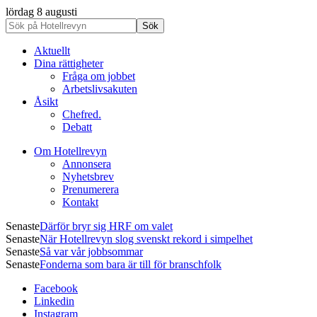
lördag 8 augusti
Aktuellt
Dina rättigheter
Fråga om jobbet
Arbetslivsakuten
Åsikt
Chefred.
Debatt
Om Hotellrevyn
Annonsera
Nyhetsbrev
Prenumerera
Kontakt
Senaste
Därför bryr sig HRF om valet
Senaste
När Hotellrevyn slog svenskt rekord i simpelhet
Senaste
Så var vår jobbsommar
Senaste
Fonderna som bara är till för branschfolk
Facebook
Linkedin
Instagram