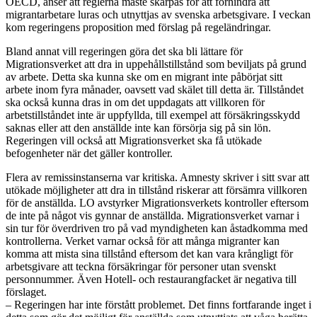
OECD, anser att reglerna måste skärpas för att förhindra att
migrantarbetare luras och utnyttjas av svenska arbetsgivare. I veckan
kom regeringens proposition med förslag på regeländringar.
Bland annat vill regeringen göra det ska bli lättare för
Migrationsverket att dra in uppehållstillstånd som beviljats på grund
av arbete. Detta ska kunna ske om en migrant inte påbörjat sitt
arbete inom fyra månader, oavsett vad skälet till detta är. Tillståndet
ska också kunna dras in om det uppdagats att villkoren för
arbetstillståndet inte är uppfyllda, till exempel att försäkringsskydd
saknas eller att den anställde inte kan försörja sig på sin lön.
Regeringen vill också att Migrationsverket ska få utökade
befogenheter när det gäller kontroller.
Flera av remissinstanserna var kritiska. Amnesty skriver i sitt svar att
utökade möjligheter att dra in tillstånd riskerar att försämra villkoren
för de anställda. LO avstyrker Migrationsverkets kontroller eftersom
de inte på något vis gynnar de anställda. Migrationsverket varnar i
sin tur för överdriven tro på vad myndigheten kan åstadkomma med
kontrollerna. Verket varnar också för att många migranter kan
komma att mista sina tillstånd eftersom det kan vara krångligt för
arbetsgivare att teckna försäkringar för personer utan svenskt
personnummer. Även Hotell- och restaurangfacket är negativa till
förslaget.
– Regeringen har inte förstått problemet. Det finns fortfarande inget i