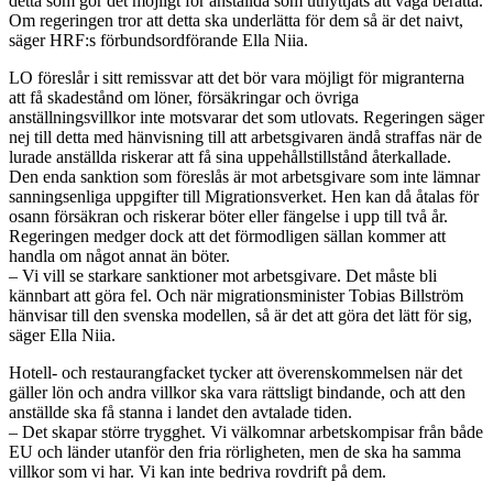
detta som gör det möjligt för anställda som utnyttjats att våga berätta.
Om regeringen tror att detta ska underlätta för dem så är det naivt,
säger HRF:s förbundsordförande Ella Niia.
LO föreslår i sitt remissvar att det bör vara möjligt för migranterna
att få skadestånd om löner, försäkringar och övriga
anställningsvillkor inte motsvarar det som utlovats. Regeringen säger
nej till detta med hänvisning till att arbetsgivaren ändå straffas när de
lurade anställda riskerar att få sina uppehållstillstånd återkallade.
Den enda sanktion som föreslås är mot arbetsgivare som inte lämnar
sanningsenliga uppgifter till Migrationsverket. Hen kan då åtalas för
osann försäkran och riskerar böter eller fängelse i upp till två år.
Regeringen medger dock att det förmodligen sällan kommer att
handla om något annat än böter.
– Vi vill se starkare sanktioner mot arbetsgivare. Det måste bli
kännbart att göra fel. Och när migrationsminister Tobias Billström
hänvisar till den svenska modellen, så är det att göra det lätt för sig,
säger Ella Niia.
Hotell- och restaurangfacket tycker att överenskommelsen när det
gäller lön och andra villkor ska vara rättsligt bindande, och att den
anställde ska få stanna i landet den avtalade tiden.
– Det skapar större trygghet. Vi välkomnar arbetskompisar från både
EU och länder utanför den fria rörligheten, men de ska ha samma
villkor som vi har. Vi kan inte bedriva rovdrift på dem.