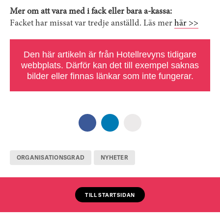
Mer om att vara med i fack eller bara a-kassa:
Facket har missat var tredje anställd. Läs mer
här >>
Den här artikeln är från Hotellrevyns tidigare
webbplats. Därför kan det till exempel saknas
bilder eller finnas länkar som inte fungerar.
ORGANISATIONSGRAD
NYHETER
TILL STARTSIDAN