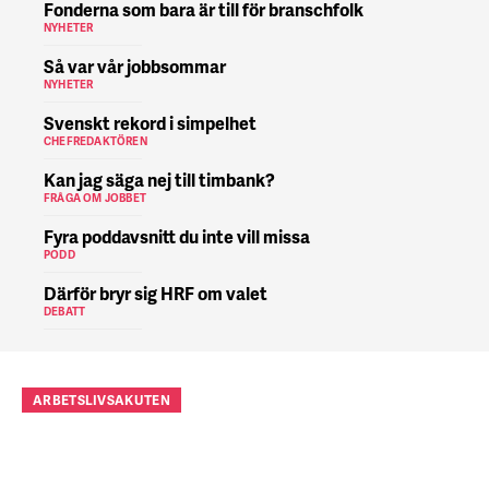
Fonderna som bara är till för branschfolk
NYHETER
Så var vår jobbsommar
NYHETER
Svenskt rekord i simpelhet
CHEFREDAKTÖREN
Kan jag säga nej till timbank?
FRÅGA OM JOBBET
Fyra poddavsnitt du inte vill missa
PODD
Därför bryr sig HRF om valet
DEBATT
ARBETSLIVSAKUTEN