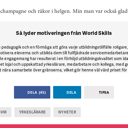
ev champagne och räkor i helgen. Min man var också gla
Så lyder motiveringen från World Skills
pedagogik och en förmåga att göra varje utbildningstillfälle roligare
tivera eleverna och utbilda dem till fullfjädrade servicemedarbetare
e engagemang har resulterat i en förhöjd utbildningskvalitet som idag
ket lojal och uppskattad yrkeslärare, medarbetare och kollega, med
ett nära samarbete över gränserna, vilket gör henne väl värd priset för
DELA
(
45
)
DELA
TIPSA
-VM
YRKESLÄRARE
NYHETER