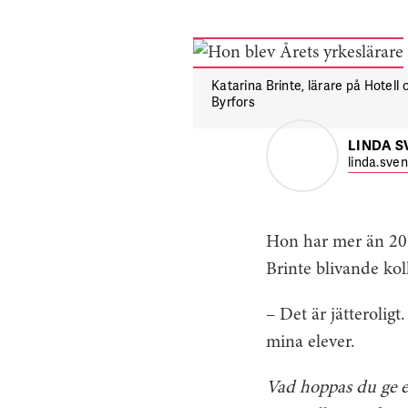
Katarina Brinte, lärare på Hotell 
Byrfors
LINDA 
linda.sve
Hon har mer än 20 
Brinte blivande ko
– Det är jätteroligt
mina elever.
Vad hoppas du ge e