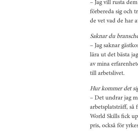
– Jag vill rusta de
förbereda sig och t
de vet vad de har a
Saknar du bransch
– Jag saknar gästko
lära ut det bästa ja
av mina erfarenhete
till arbetslivet.
Hur kommer det sig
– Det undrar jag med
arbetsplatsträff, så
World Skills fick 
pris, också för yrke