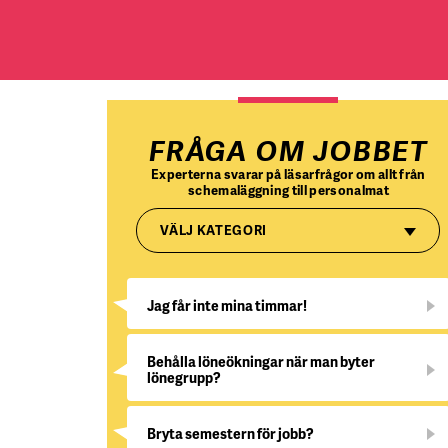
FRÅGA OM JOBBET
Experterna svarar på läsarfrågor om allt från
schemaläggning till personalmat
VÄLJ KATEGORI
Jag får inte mina timmar!
Behålla löneökningar när man byter
lönegrupp?
Bryta semestern för jobb?