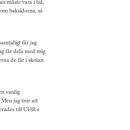
an måste vara i tid,
å om baksidorna, så
amtidigt får jag
 jag får dela med mig
rna de får i skolan
en vanlig
. Men jag tror att
erades till UHR:s