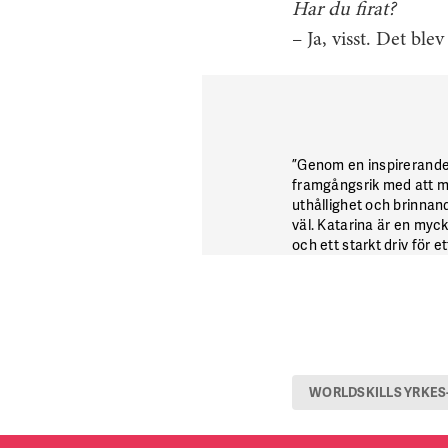
Har du firat?
– Ja, visst. Det bl
”Genom en inspirerande 
framgångsrik med att mo
uthållighet och brinnand
väl. Katarina är en myc
och ett starkt driv för 
WORLDSKILLS YRKES