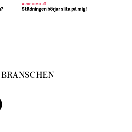
ARBETSMILJÖ
JULJOBB
n?
Städningen börjar slita på mig!
Suck, Nina 
julafton
GBRANSCHEN