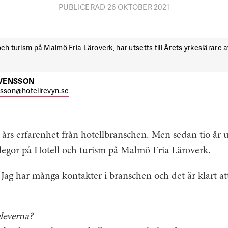
PUBLICERAD 26 OKTOBER 2021
och turism på Malmö Fria Läroverk, har utsetts till Årets yrkeslärare a
SVENSSON
nsson@hotellrevyn.se
års erfarenhet från hotellbranschen. Men sedan tio år 
llegor på Hotell och turism på Malmö Fria Läroverk.
. Jag har många kontakter i branschen och det är klart att
leverna?