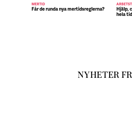
MERTID
ARBETST
Får de runda nya mertidsreglerna?
Hjälp, 
hela ti
NYHETER F