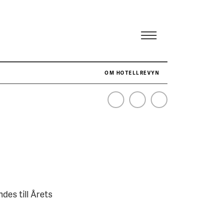
OM HOTELLREVYN
NÄR HOTELLREVYN SLOG SVENSKT REKORD I SIMPELHET
SENASTE
des till Årets