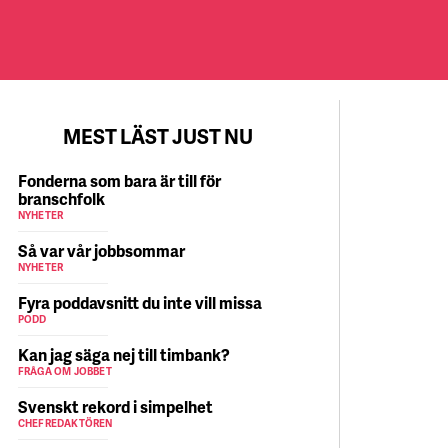
MEST LÄST JUST NU
Fonderna som bara är till för
branschfolk
NYHETER
Så var vår jobbsommar
NYHETER
Fyra poddavsnitt du inte vill missa
PODD
Kan jag säga nej till timbank?
FRÅGA OM JOBBET
Svenskt rekord i simpelhet
CHEFREDAKTÖREN