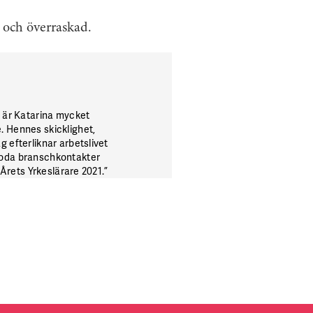
d och överraskad.
, är Katarina mycket
. Hennes skicklighet,
 efterliknar arbetslivet
 goda branschkontakter
 Årets Yrkeslärare 2021.”