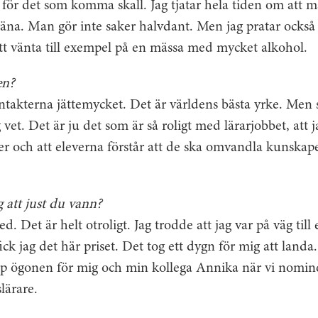
m för det som komma skall. Jag tjatar hela tiden om att m
räna. Man gör inte saker halvdant. Men jag pratar ocks
tt vänta till exempel på en mässa med mycket alkohol.
en?
ntakterna jättemycket. Det är världens bästa yrke. Men s
g vet. Det är ju det som är så roligt med lärarjobbet, att
r och att eleverna förstår att de ska omvandla kunskape
 att just du vann?
. Det är helt otroligt. Jag trodde att jag var på väg till 
 fick jag det här priset. Det tog ett dygn för mig att landa
upp ögonen för mig och min kollega Annika när vi nomin
slärare.