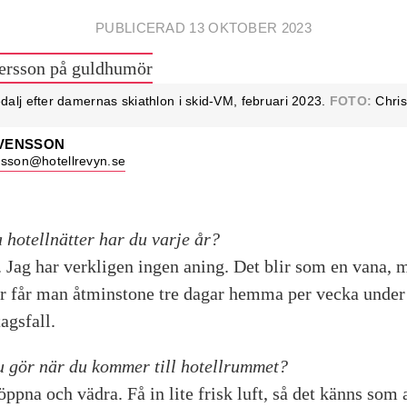
PUBLICERAD 13 OKTOBER 2023
lj efter damernas skiathlon i skid-VM, februari 2023.
FOTO:
Chris
SVENSSON
nsson@hotellrevyn.se
hotellnätter har du varje år?
. Jag har verkligen ingen aning. Det blir som en vana, m
r får man åtminstone tre dagar hemma per vecka under
agsfall.
du gör när du kommer till hotellrummet?
öppna och vädra. Få in lite frisk luft, så det känns som a