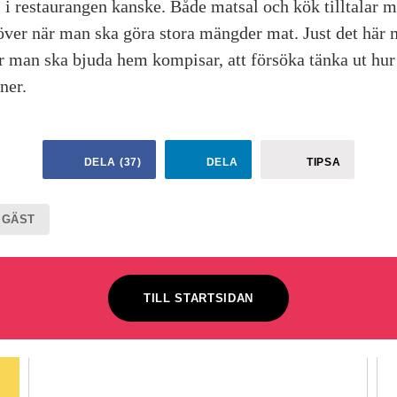
 i restaurangen kanske. Både matsal och kök tilltalar m
 över när man ska göra stora mängder mat. Just det här
är man ska bjuda hem kompisar, att försöka tänka ut hu
oner.
DELA
(
37
)
DELA
TIPSA
 GÄST
TILL STARTSIDAN