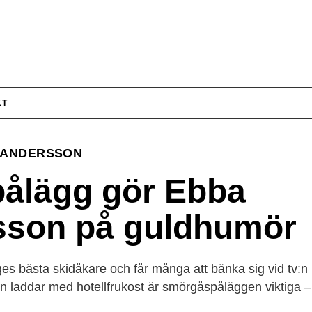
KT
 ANDERSSON
ålägg gör Ebba
sson på guldhumör
es bästa skidåkare och får många att bänka sig vid tv:n k
 laddar med hotellfrukost är smörgåspåläggen viktiga –