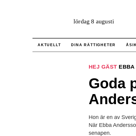
lördag 8 augusti
AKTUELLT
DINA RÄTTIGHETER
ÅSI
HEJ GÄST
EBBA
Goda p
Ander
Hon är en av Sverig
När Ebba Andersson
senapen.