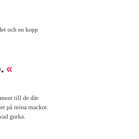
 det och en kopp
.
ment till de där
det på mina mackor.
ivad gurka.