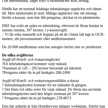
i sin internetbank, säger HRF:s ekonomichef Rolf Jerling.
Hittills har ett tusental felaktiga inbetalningar upptäckts och rättats
till. Men mörkertalet är stort. Många upptäcker inte sitt misstag
förrän a-kassan, som inte fått pengarna, skickar ut en påminnelse.
HRF har svårt att spåra en inbetalning, eftersom de flesta betalar in
samma summa, 397 kronor, i a-kasseavgift.
– Vi får söka manuellt och hoppas på att de i bästa fall lagt in OCR-
numret, sitt personnummer eller medlemsnumret.
De 20 000 medlemmar som har autogiro berörs inte av problemet.
De olika avgifterna
Avgift till Hotell- och restaurangfacket
?Ett inbetalningskort kommer varje månad.
?Summan är 145 – 295 kronor beroende på inkomst.
?Pengarna sätter du in på bankgiro 288-2496
Avgift till Hotell- och restauranganställdas a-kassa
? Inbetalningskorten kommer för tre månader åt gången.
? Det finns två olika avier för varje månad. De flesta ska använda
inbetalningskortet med den högre summan på 397 kronor.
? Pengarna sätter du in på bankgiro 278-8073
Den här artikeln är från Hotellrevyns tidigare webbplats. Därför kan