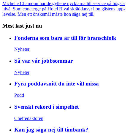
Michelle Chamoun har de gyllene nycklarna till service på högsta
nivå. Som concierge på Hotel Rival skräddarsyr hon gästens upp­
levelse. Men ett önskemål måste hon säga nej till.
Mest läst just nu
Fonderna som bara är till för branschfolk
Nyheter
Så var vår jobbsommar
Nyheter
Fyra poddavsnitt du inte vill missa
Podd
Svenskt rekord i simpelhet
Chefredaktören
Kan jag säga nej till timbank?