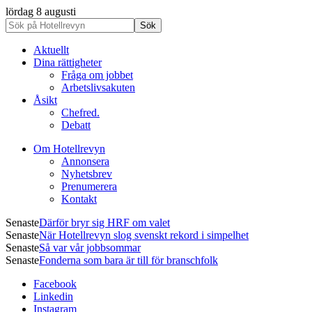
lördag 8 augusti
Aktuellt
Dina rättigheter
Fråga om jobbet
Arbetslivsakuten
Åsikt
Chefred.
Debatt
Om Hotellrevyn
Annonsera
Nyhetsbrev
Prenumerera
Kontakt
Senaste
Därför bryr sig HRF om valet
Senaste
När Hotellrevyn slog svenskt rekord i simpelhet
Senaste
Så var vår jobbsommar
Senaste
Fonderna som bara är till för branschfolk
Facebook
Linkedin
Instagram