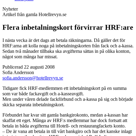
Nyheter
Artikel från gamla Hotellrevyn.se
Flera inbetalningskort förvirrar HRF:are
I nästa vecka är det dags att betala räkningarna. Då gäller det för
HRF:arna att kolla noga på inbetalningskorten från fack och a-kassa.
Sedan två månader tillbaka ska avgifterna sättas in på olika konton,
något som många har missat.
Publicerad 22 augusti 2008
Sofia Andersson
sofia.andersson@hotellrevyn.se
Tidigare fick HRF-medlemmen ett inbetalningskort på en summa
som var både fackavgift och a-kasseavgift.
Men under våren delade fackförbund och a-kassa på sig och började
skicka separata inbetalningskort.
Förbundet har kvar sitt gamla bankgirokonto, medan a-kassan har
skaffat ett eget. Många av HRF:s medlemmar har dock fortsatt att
betala in båda avgifterna till Hotell- och restaurangfackets konto.
– De är vana att betala in till vårt bankgiro och har det kanske inlagt