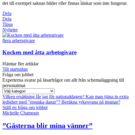
det till exempel saknas bilder eller finnas länkar som inte fungerar.
Dela
Dela
Tipsa
Nyheter
flera arbetsgivare
Kocken med åtta arbetsgivare
Hämtar fler artiklar
Till startsidan
Fråga om jobbet
Experterna svarar på läsarfrågor om allt från schemaläggning till
personalmat
Vilken ersättning får jag för nationaldagen?
Kan man tjäna in extra
ledighet med ”enstaka dagar”?
Beräkna yrkesvana på timmar?
Ställ en fråga om jobbet
Michelle Chamoun
”Gästerna blir mina vänner”