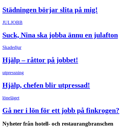
Städningen börjar slita på mig!
JULJOBB
Suck, Nina ska jobba ännu en julafton
Skadedjur
Hjälp – råttor på jobbet!
utpressning
Hjälp, chefen blir utpressad!
löneläget
Gå ner i lön för ett jobb på finkrogen?
Nyheter från hotell- och restaurangbranschen