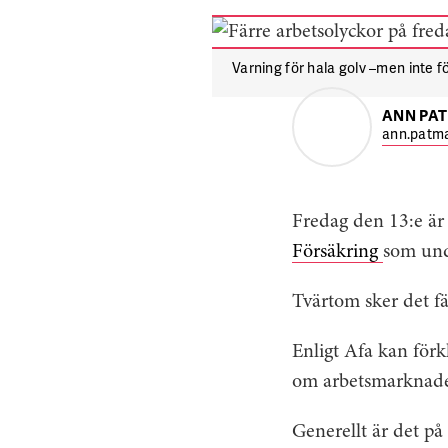
Varning för hala golv –men inte f
ANN PA
ann.patma
Fredag den 13:e är 
Försäkring
som und
Tvärtom sker det f
Enligt Afa kan förk
om arbetsmarknaden 
Generellt är det på 