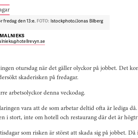
ör fredag den 13:e.
FOTO:
Istockphoto/Jonas Bilberg
TMALNIEKS
lnieks@hotellrevyn.se
ingen otursdag när det gäller olyckor på jobbet. Det ko
ersökt skaderisken på fredagar.
ärre arbetsolyckor denna veckodag.
laringen vara att de som arbetar deltid ofta är lediga då
i stort, inte om hotell och restaurang där det är högtr
tisdagar som risken är störst att skada sig på jobbet. Då 