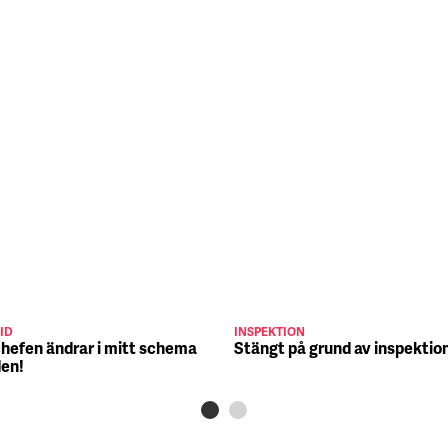
ID
INSPEKTION
chefen ändrar i mitt schema
Stängt på grund av inspektio
den!