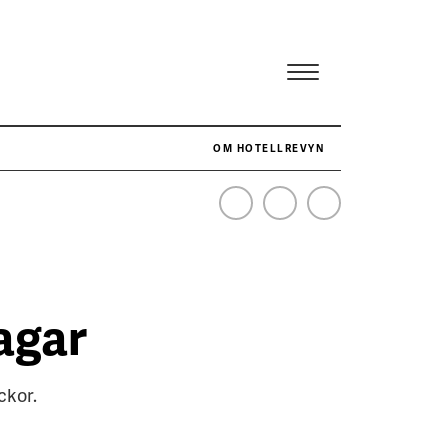
OM HOTELLREVYN
NÄR HOTELLREVYN SLOG SVENSKT REKORD I SIMPELHET
SENASTE
agar
ckor.