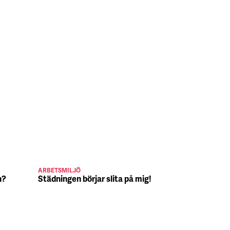
ARBETSMILJÖ
JULJOBB
n?
Städningen börjar slita på mig!
Suck, Nina 
julafton