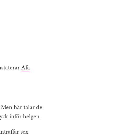
nstaterar
Afa
. Men här talar de
yck inför helgen.
inträffar sex