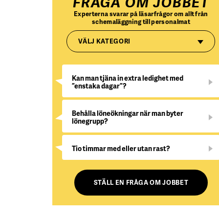
FRÅGA OM JOBBET
Experterna svarar på läsarfrågor om allt från
schemaläggning till personalmat
VÄLJ KATEGORI
Kan man tjäna in extra ledighet med
”enstaka dagar”?
Behålla löneökningar när man byter
lönegrupp?
Tio timmar med eller utan rast?
STÄLL EN FRÅGA OM JOBBET